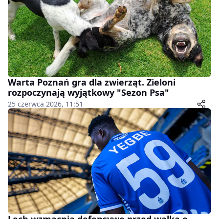
Warta Poznań gra dla zwierząt. Zieloni
rozpoczynają wyjątkowy "Sezon Psa"
25 czerwca 2026, 11:51
Lech wzmacnia defensywę przed walką o