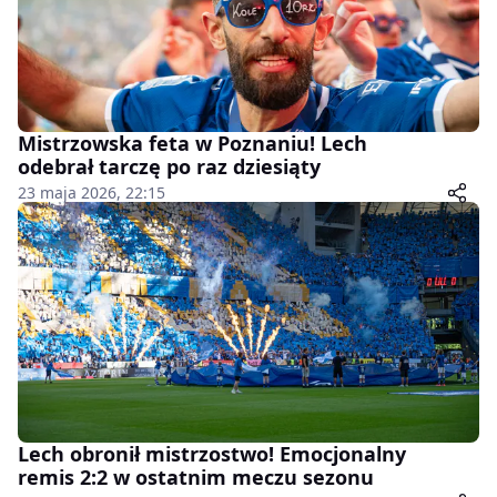
Mistrzowska feta w Poznaniu! Lech
odebrał tarczę po raz dziesiąty
23 maja 2026, 22:15
Lech obronił mistrzostwo! Emocjonalny
remis 2:2 w ostatnim meczu sezonu