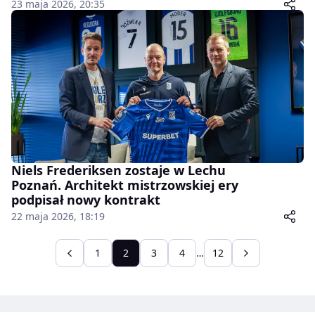
23 maja 2026, 20:35
Niels Frederiksen zostaje w Lechu
Poznań. Architekt mistrzowskiej ery
podpisał nowy kontrakt
22 maja 2026, 18:19
1
2
3
4
…
12