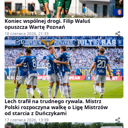
Koniec wspólnej drogi. Filip Waluś
opuszcza Wartę Poznań
18 czerwca 2026, 21:33
Lech trafił na trudnego rywala. Mistrz
Polski rozpoczyna walkę o Ligę Mistrzów
od starcia z Duńczykami
17 czerwca 2026, 13:39