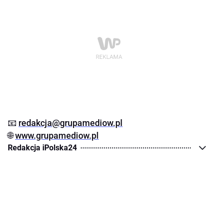
📧
redakcja@grupamediow.pl
🌐
www.grupamediow.pl
Redakcja iPolska24