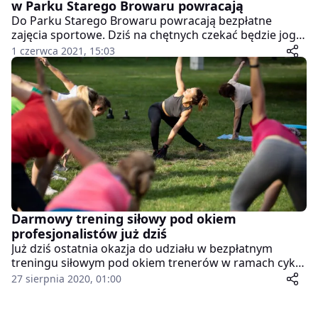
w Parku Starego Browaru powracają
Do Parku Starego Browaru powracają bezpłatne
zajęcia sportowe. Dziś na chętnych czekać będzie joga
na świeżym powietrzu.
1 czerwca 2021, 15:03
Darmowy trening siłowy pod okiem
profesjonalistów już dziś
Już dziś ostatnia okazja do udziału w bezpłatnym
treningu siłowym pod okiem trenerów w ramach cyklu
Lato w Parku Starego Browaru. Z uwagi na
27 sierpnia 2020, 01:00
niesprzyjające warunki pogodowe, tym razem zajęcia
odbędą się jednak w siłowni.