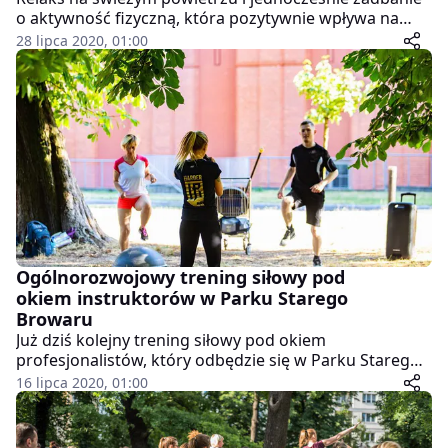
o aktywność fizyczną, która pozytywnie wpływa na
całe ciało – już dziś kolejny bezpłatny trening jogi w
28 lipca 2020, 01:00
Parku Starego Browaru.
Ogólnorozwojowy trening siłowy pod
okiem instruktorów w Parku Starego
Browaru
Już dziś kolejny trening siłowy pod okiem
profesjonalistów, który odbędzie się w Parku Starego
Browaru.
16 lipca 2020, 01:00