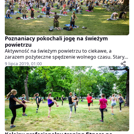
Poznaniacy pokochali jogę na świeżym
powietrzu
Aktywność na świeżym powietrzu to ciekawe, a
zarazem pożyteczne spędzenie wolnego czasu. Stary
Browar wie o tym doskonale, dlatego już kolejny rok
9 lipca 2019, 01:00
prowadzi wakacyjne zajęcia z jogi w Parku Starego
Browaru. Kolejne spotkanie już dziś.