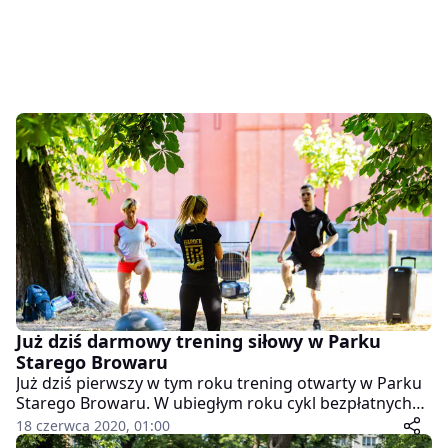
Już dziś darmowy trening siłowy w Parku
Starego Browaru
Już dziś pierwszy w tym roku trening otwarty w Parku
Starego Browaru. W ubiegłym roku cykl bezpłatnych
zajęć cieszył się zainteresowaniem zarówno wśród
18 czerwca 2020, 01:00
kobiet jak i mężczyzn.