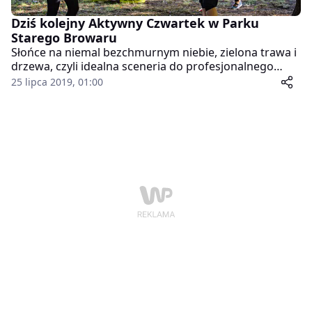
Dziś kolejny Aktywny Czwartek w Parku
Starego Browaru
Słońce na niemal bezchmurnym niebie, zielona trawa i
drzewa, czyli idealna sceneria do profesjonalnego
treningu z instruktorem, który odbędzie się już dziś w
25 lipca 2019, 01:00
ramach Aktywnych Czwartków w Parku Starego
Browaru.