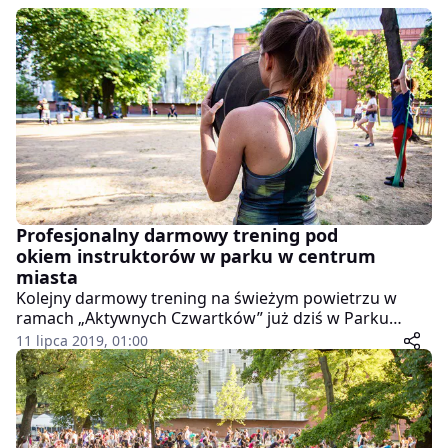
Profesjonalny darmowy trening pod
okiem instruktorów w parku w centrum
miasta
Kolejny darmowy trening na świeżym powietrzu w
ramach „Aktywnych Czwartków” już dziś w Parku
Starego Browaru. Zajęcia z tygodnia na tydzień cieszą
11 lipca 2019, 01:00
się coraz większym zainteresowaniem poznaniaków.