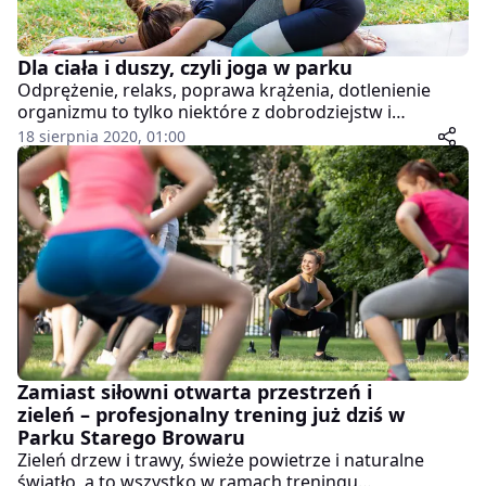
Dla ciała i duszy, czyli joga w parku
Odprężenie, relaks, poprawa krążenia, dotlenienie
organizmu to tylko niektóre z dobrodziejstw i
pozytywnych cech, jakie przypisuje się jodze. O tym,
18 sierpnia 2020, 01:00
czy to prawda można przekonać się podczas zajęć,
najlepiej tych organizowanych na świeżym powietrzu –
takich, jak te w Parku Starego Browaru.
Zamiast siłowni otwarta przestrzeń i
zieleń – profesjonalny trening już dziś w
Parku Starego Browaru
Zieleń drzew i trawy, świeże powietrze i naturalne
światło, a to wszystko w ramach treningu