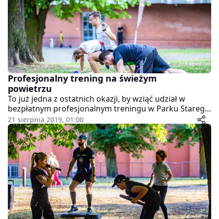
Profesjonalny trening na świeżym
powietrzu
To już jedna z ostatnich okazji, by wziąć udział w
bezpłatnym profesjonalnym treningu w Parku Starego
Browaru w ramach akcji Aktywne Czwartki. Już dziś
21 sierpnia 2019, 01:00
kolejne spotkanie dla tych, którzy nie boją się zmęczyć.