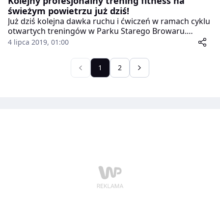
Kolejny profesjonalny trening fitness na
świeżym powietrzu już dziś!
Już dziś kolejna dawka ruchu i ćwiczeń w ramach cyklu
otwartych treningów w Parku Starego Browaru.
Profesjonalny trening fitness na świeżym powietrzu to
4 lipca 2019, 01:00
kolejna z letnich propozycji Starego Browaru.
1
2