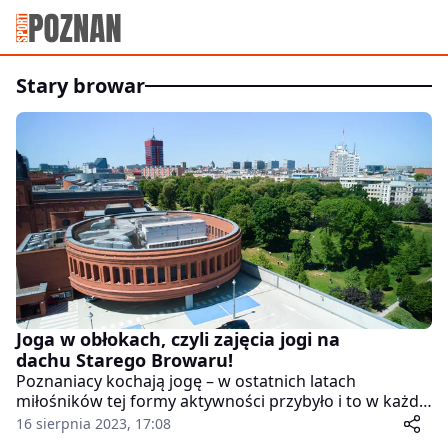
stary browar
Joga w obłokach, czyli zajęcia jogi na
dachu Starego Browaru!
Poznaniacy kochają jogę – w ostatnich latach
miłośników tej formy aktywności przybyło i to w każdej
grupie wiekowej. Ćwiczenia pomagają w relaksie i są
16 sierpnia 2023, 17:08
dobrą formą dbania o własne ciało i umysł. Warto