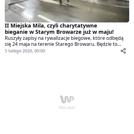
II Miejska Mila, czyli charytatywne
bieganie w Starym Browarze już w maju!
Ruszyły zapisy na rywalizacje biegowe, które odbędą
się 24 maja na terenie Starego Browaru. Będzie to
druga edycja biegu, który rok temu cieszył się dużym
5 lutego 2020, 00:00
zainteresowaniem.