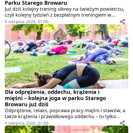
Parku Starego Browaru
Już dziś kolejny trening siłowy na świeżym powietrzu,
czyli kolejny tydzień z bezpłatnym treningiem w
ramach cyklu Lato w Parku Starego Browaru.
6 sierpnia 2020, 01:00
Dla odprężenia, oddechu, krążenia i
mięśni – kolejna joga w parku Starego
Browaru już dziś
Odprężenie, relaks, poprawa pracy mięśni i stawów, a
także krążenia i prawidłowego oddechu – to tylko
część zalet przypisywanych jodze. Szczególnie dobrze
4 sierpnia 2020, 01:00
jest wykonywać ją na świeżym powietrzu, a gdy