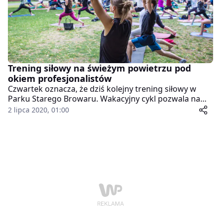
Trening siłowy na świeżym powietrzu pod
okiem profesjonalistów
Czwartek oznacza, że dziś kolejny trening siłowy w
Parku Starego Browaru. Wakacyjny cykl pozwala na
skorzystanie z bezpłatnych zajęć pod okiem
2 lipca 2020, 01:00
profesjonalistów i w ciekawej scenerii.