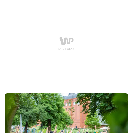
wykonywać je w ciekawej scenerii – na przykład… na
dachu Starego Browaru w centrum Poznania!
Wydarzenie „Joga w obłokach” odbędzie się już
niedługo, a udział jest bezpłatny.