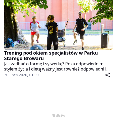
dołączy do tego atrakcyjna sceneria, np. zieleni i
architektury, doznania są jeszcze bardziej atrakcyjne.
Już dziś kolejna okazja, by się o tym przekonać.
Trening pod okiem specjalistów w Parku
Starego Browaru
Jak zadbać o formę i sylwetkę? Poza odpowiednim
stylem życia i dietą ważny jest również odpowiedni i
regularny trening. Warto robić to pod okiem
30 lipca 2020, 01:00
specjalistów – o tym, jak to wygląda można przekonać
się podczas cyklu w Parku Starego Browaru, podczas
którego odbywają się bezpłatne treningi prowadzone
przez instruktorów.