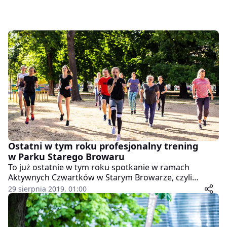
Ostatni w tym roku profesjonalny trening
w Parku Starego Browaru
To już ostatnie w tym roku spotkanie w ramach
Aktywnych Czwartków w Starym Browarze, czyli
bezpłatnych profesjonalnych treningów
29 sierpnia 2019, 01:00
prowadzonych przez instruktorów w Parku Starego
Browaru. Zajęcia odbędą się dziś w godzinach
popołudniowych.