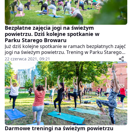
Bezpłatne zajęcia jogi na świeżym
powietrzu. Dziś kolejne spotkanie w
Parku Starego Browaru
Już dziś kolejne spotkanie w ramach bezpłatnych zajęć
jogi na świeżym powietrzu. Trening w Parku Starego
Browaru dostępny jest dla wszystkich.
22 czerwca 2021, 09:21
Darmowe treningi na świeżym powietrzu