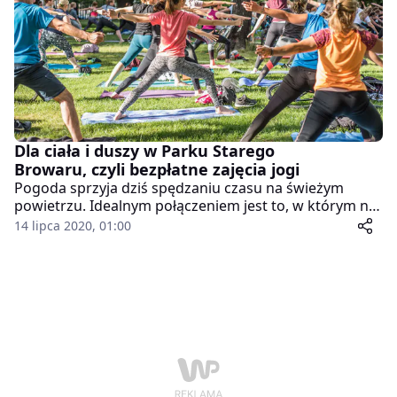
Dla ciała i duszy w Parku Starego
Browaru, czyli bezpłatne zajęcia jogi
Pogoda sprzyja dziś spędzaniu czasu na świeżym
powietrzu. Idealnym połączeniem jest to, w którym nie
zapomina się także o aktywności fizycznej pozytywnie
14 lipca 2020, 01:00
wpływającej na umysł i ciało. Z myślą o takich
założeniach realizowany jest cykl bezpłatnych zajęć
jogi w Parku Starego Browaru, a kolejne spotkanie już
dziś!