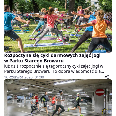
Rozpoczyna się cykl darmowych zajęć jogi
w Parku Starego Browaru
Już dziś rozpocznie się tegoroczny cykl zajęć jogi w
Parku Starego Browaru. To dobra wiadomość dla
wszystkich, którzy lubią aktywnie spędzać czas na
16 czerwca 2020, 01:00
świeżym powietrzu. Darmowe zajęcia na stałe wpisały
się w kalendarz wydarzeń nie tylko Starego Browaru,
ale i miasta.