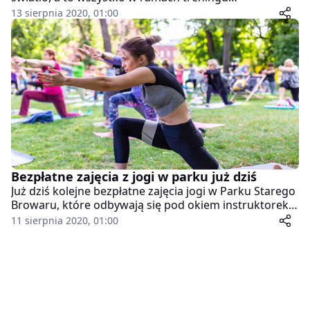
prowadzonego przez profesjonalnych instruktorów.
13 sierpnia 2020, 01:00
Już dziś kolejne bezpłatne zajęcia w ramach cyklu Lato
w Parku Starego Browaru.
Bezpłatne zajęcia z jogi w parku już dziś
Już dziś kolejne bezpłatne zajęcia jogi w Parku Starego
Browaru, które odbywają się pod okiem instruktorek
w ramach akcji Lato w Parku.
11 sierpnia 2020, 01:00