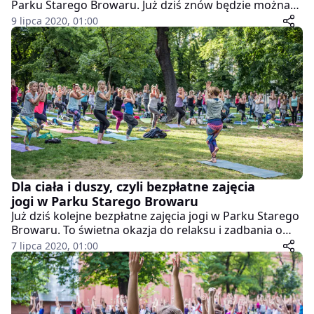
Parku Starego Browaru. Już dziś znów będzie można
zadbać o swoją formę i poruszać się w wyjątkowej
9 lipca 2020, 01:00
scenerii.
Dla ciała i duszy, czyli bezpłatne zajęcia
jogi w Parku Starego Browaru
Już dziś kolejne bezpłatne zajęcia jogi w Parku Starego
Browaru. To świetna okazja do relaksu i zadbania o
swoje ciało i umysł.
7 lipca 2020, 01:00