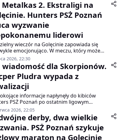
 Metalkas 2. Ekstraligi na
lęcinie. Hunters PSŻ Poznań
uca wyzwanie
epokonanemu liderowi
zielny wieczór na Golęcinie zapowiada się
wykle emocjonująco. W meczu, który może
 ogromne znaczenie dla układu czołówki
pca 2026, 22:30
lkas 2. Ekstraligi, Hunters PSŻ Poznań zmierzy
a wiadomość dla Skorpionów.
z liderem rozgrywek – Abramczyk Polonią
cper Pludra wypada z
oszcz. Początek spotkania zaplanowano na
inę 19:00.
walizacji
okojące informacje napłynęły do kibiców
ers PSŻ Poznań po ostatnim ligowym
kaniu. Kacper Pludra, jeden z zawodników
erwca 2026, 22:05
ańskiej drużyny, doznał poważnej kontuzji i
dwójne derby, dwa wielkie
a go dłuższa przerwa od ścigania.
zwania. PSŻ Poznań szykuje
żlowy maraton na Golęcinie