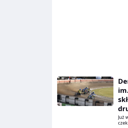
nie 
De
im
sk
dr
Już 
czek