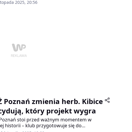
raligi. Wyniki przyniosły dobrą wiadomość dla
stopada 2025, 20:56
ców z Wielkopolski: wszystkie kluby z regionu –
znania, Piły, Ostrowa Wielkopolskiego i Leszna
yskały pozytywną ocenę, dzięki czemu mogą w
i uczestniczyć w okienku transferowym, które
wa od 16 do 20 listopada.
Ż Poznań zmienia herb. Kibice
cydują, który projekt wygra
 Poznań stoi przed ważnym momentem w
ej historii – klub przygotowuje się do
owadzenia nowego herbu. Do wyboru kibiców