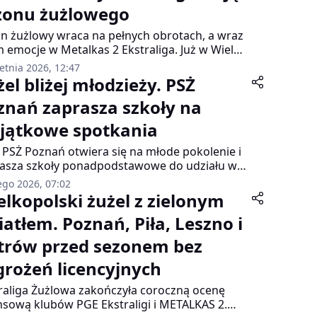
zonu żużlowego
n żużlowy wraca na pełnych obrotach, a wraz
m emocje w Metalkas 2 Ekstraliga. Już w Wielką
tę Hunters PSŻ Poznań, znani kibicom jako
etnia 2026, 12:47
ańskie Skorpiony, rozpoczną ligowe
el bliżej młodzieży. PSŻ
ania wyjazdowym starciem w Ostrowie
znań zaprasza szkoły na
kopolskim. Derby regionu zapowiadają się
 jedno z najciekawszych otwarć sezonu.
jątkowe spotkania
 PSŻ Poznań otwiera się na młode pokolenie i
asza szkoły ponadpodstawowe do udziału w
jalnym programie edukacyjno-sportowym. W
ego 2026, 07:02
 roku uczniowie liceów, techników oraz szkół
elkopolski żużel z zielonym
żowych będą mieli okazję zajrzeć za kulisy
iatłem. Poznań, Piła, Leszno i
a, poznać realia funkcjonowania klubu oraz
zmawiać o pasji, sporcie i drodze do
trów przed sezonem bez
izowania marzeń.
grożeń licencyjnych
raliga Żużlowa zakończyła coroczną ocenę
nsową klubów PGE Ekstraligi i METALKAS 2.