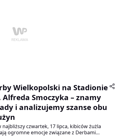
brakowało do ostatniego łuku.
rby Wielkopolski na Stadionie
. Alfreda Smoczyka – znamy
łady i analizujemy szanse obu
użyn
w najbliższy czwartek, 17 lipca, kibiców żużla
ają ogromne emocje związane z Derbami