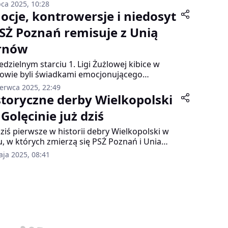
kopolski. Na torze w Lesznie zmierzą się Fogo
pca 2025, 10:28
 Leszno i Hunters PSŻ Poznań. Początek
ocje, kontrowersje i niedosyt
kania zaplanowano na godzinę 19:00.
PSŻ Poznań remisuje z Unią
rnów
edzielnym starciu 1. Ligi Żużlowej kibice w
owie byli świadkami emocjonującego
wiska. Mecz Autona Unii Tarnów z Hunters
zerwca 2025, 22:49
Poznań zakończył się remisem 45:45, choć
storyczne derby Wielkopolski
odarze byli o krok od pełnej puli. Błędy w
Golęcinie już dziś
dujących momentach oraz jedna z najbardziej
rowersyjnych decyzji sędziowskich w tym
dziś pierwsze w historii debry Wielkopolski w
nie odebrały tarnowianom szansę na
u, w których zmierzą się PSŻ Poznań i Unia
cięstwo
no na golęcińskim stadionie. Dla poznańskich
aja 2025, 08:41
ców to prawdziwa gratka, a bilety na spotkanie
l są dostępne.