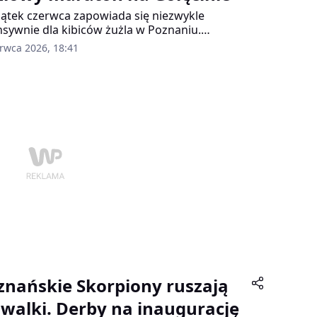
ątek czerwca zapowiada się niezwykle
nsywnie dla kibiców żużla w Poznaniu.
yna Hunters PSŻ Poznań stanie przed szansą
erwca 2026, 18:41
nienia swojej pozycji w czołówce Metalkas 2.
raligi, rozgrywając aż dwa derbowe spotkania
ągu jednego, długiego weekendu. Na stadionie
cin poznaniacy zmierzą się kolejno z Polonią
 oraz Moonfin Malesą Ostrów Wielkopolski.
znańskie Skorpiony ruszają
 walki. Derby na inaugurację