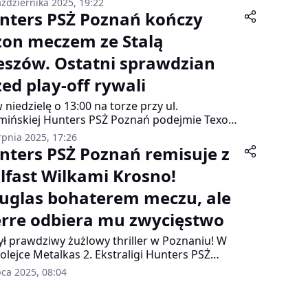
ździernika 2025, 19:22
iło właśnie osiem propozycji, nad którymi
nters PSŻ Poznań kończy
owała agencja Expansja Advertising wspólnie
zon meczem ze Stalą
zedstawicielami "Skorpionów". Co istotne,
ć inspiracji pochodzi również od fanów, którzy
eszów. Ostatni sprawdzian
słali własne projekty.
zed play-off rywali
w niedzielę o 13:00 na torze przy ul.
ińskiej Hunters PSŻ Poznań podejmie Texom
 Rzeszów w ramach 14. kolejki Metalkas 2.
rpnia 2025, 17:26
raligi. To ostatnie spotkanie rundy zasadniczej
nters PSŻ Poznań remisuje z
a gospodarzy mecz o prestiż, a dla gości okazja
llfast Wilkami Krosno!
oprawy pozycji w tabeli przed fazą play-off.
uglas bohaterem meczu, ale
erre odbiera mu zwycięstwo
ył prawdziwy żużlowy thriller w Poznaniu! W
kolejce Metalkas 2. Ekstraligi Hunters PSŻ
ań podzielił się punktami z Cellfast Wilkami
pca 2025, 08:04
no, remisując 45:45. Stawką meczu był krok w
nę fazy play-off, dlatego emocji i dramaturgii