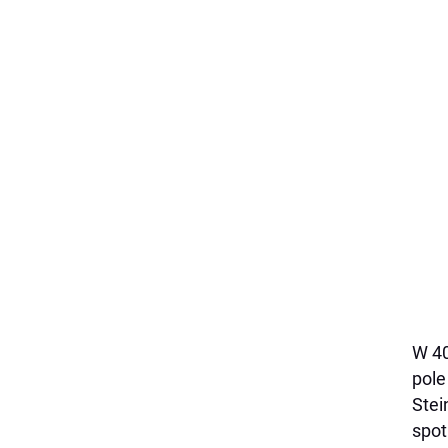
W 40
pole
Stei
spot