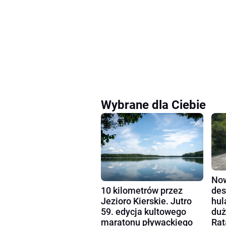
Wybrane dla Ciebie
Now
10 kilometrów przez
des
Jezioro Kierskie. Jutro
hul
59. edycja kultowego
duż
maratonu pływackiego
Rat