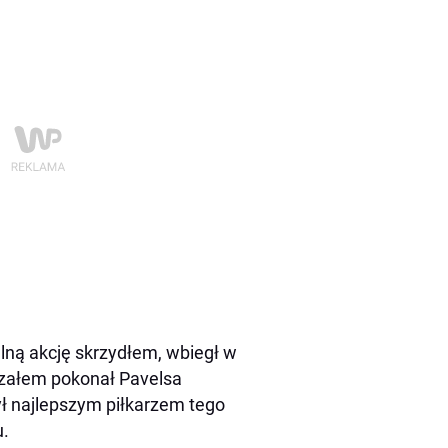
ną akcję skrzydłem, wbiegł w
trzałem pokonał Pavelsa
ył najlepszym piłkarzem tego
u.