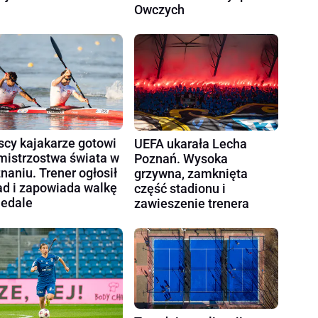
Owczych
scy kajakarze gotowi
UEFA ukarała Lecha
mistrzostwa świata w
Poznań. Wysoka
naniu. Trener ogłosił
grzywna, zamknięta
ad i zapowiada walkę
część stadionu i
edale
zawieszenie trenera