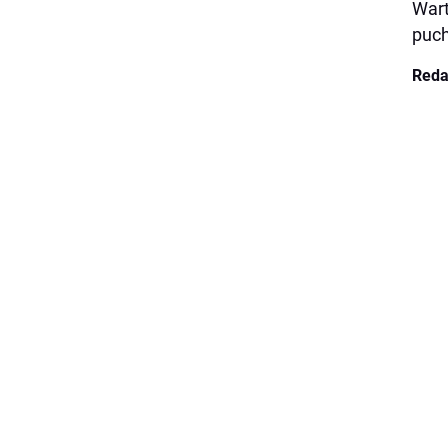
Wart
puch
Reda