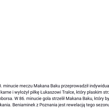
. minucie meczu Makana Baku przeprowadził indywidual
 karne i wyłożył piłkę Łukaszowi Trałce, który płaskim s
nborsa. W 86. minucie gola strzelił Makana Baku, który b
kania. Beniaminek z Poznania jest rewelacją tego sezon