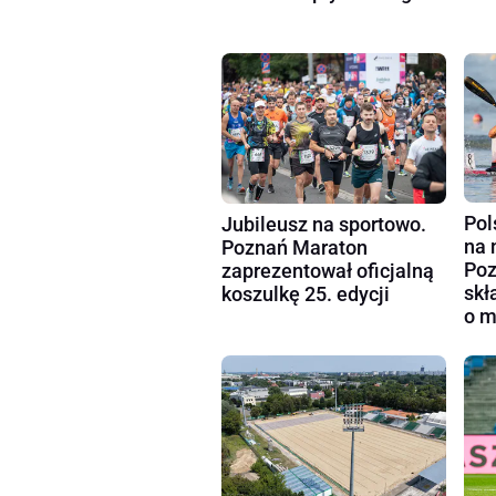
Pol
Jubileusz na sportowo.
na 
Poznań Maraton
Poz
zaprezentował oficjalną
skł
koszulkę 25. edycji
o m