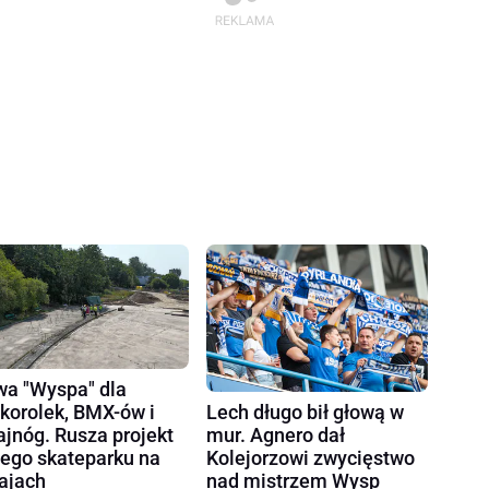
a "Wyspa" dla
korolek, BMX-ów i
Lech długo bił głową w
ajnóg. Rusza projekt
mur. Agnero dał
ego skateparku na
Kolejorzowi zwycięstwo
ajach
nad mistrzem Wysp