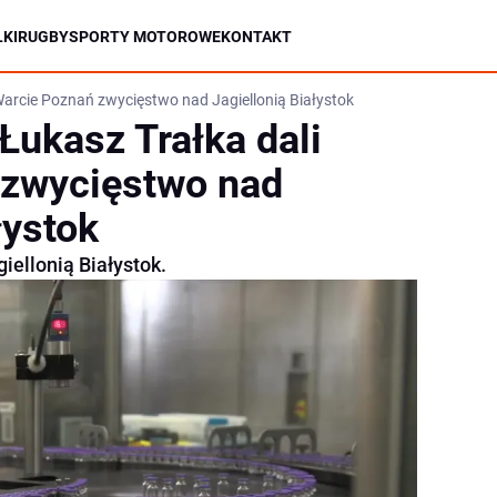
KI
RUGBY
SPORTY MOTOROWE
KONTAKT
Warcie Poznań zwycięstwo nad Jagiellonią Białystok
Łukasz Trałka dali
 zwycięstwo nad
łystok
iellonią Białystok.