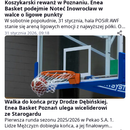
Koszykarski rewanż w Poznaniu. Enea
Basket podejmie Noteć Inowrocław w
walce o ligowe punkty
W sobotnie popołudnie, 31 stycznia, hala POSiR AWF
stanie się areną ligowych emocji z najwyższej półki. O
godzinie 15:30 koszykarze Enea Basket Poznań
31 stycznia 2026, 09:18
podejmą KSK Qemetica Noteć Inowrocław w spotkaniu
1. ligi mężczyzn, które może mieć istotne znaczenie dla
układu tabeli.
Walka do końca przy Drodze Dębińskiej.
Enea Basket Poznań ulega wiceliderowi
ze Starogardu
Pierwsza runda sezonu 2025/2026 w Pekao S.A. 1.
Lidze Mężczyzn dobiegła końca, a jej finałowym