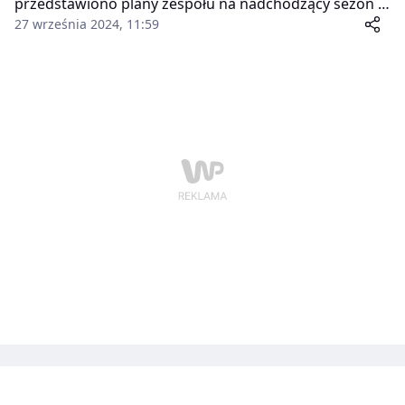
przedstawiono plany zespołu na nadchodzący sezon w
rozgrywkach Pekao S.A. 1. Ligi koszykówki mężczyzn.
27 września 2024, 11:59