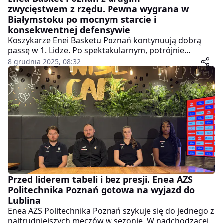
zwycięstwem z rzędu. Pewna wygrana w
Białymstoku po mocnym starcie i
konsekwentnej defensywie
Koszykarze Enei Basketu Poznań kontynuują dobrą
passę w 1. Lidze. Po spektakularnym, potrójnie
dogrywkowym triumfie nad liderującą Astorią
8 grudnia 2025, 08:32
Bydgoszcz, tym razem poznaniacy pewnie pokonali na
wyjeździe Żubry Abakus Okna Białystok 80:66. Choć
gospodarze przystąpili do meczu po istotnych
zmianach kadrowych i z nowym impulsem, to
podopieczni Marcina Klozińskiego od początku
narzucili swój rytm i nie oddali inicjatywy aż do
końcowej syreny.
Przed liderem tabeli i bez presji. Enea AZS
Politechnika Poznań gotowa na wyjazd do
Lublina
Enea AZS Politechnika Poznań szykuje się do jednego z
najtrudniejszych meczów w sezonie. W nadchodzącej