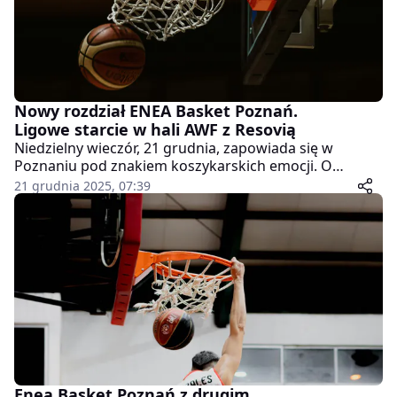
Nowy rozdział ENEA Basket Poznań.
Ligowe starcie w hali AWF z Resovią
Niedzielny wieczór, 21 grudnia, zapowiada się w
Poznaniu pod znakiem koszykarskich emocji. O
godzinie 18:00 w hali AWF drużyna ENEA Basket
21 grudnia 2025, 07:39
Poznań zmierzy się z zespołem OPTEAM Energia
Polska Resovia w spotkaniu Bank Pekao 1 ligi
mężczyzn. Dla kibiców będzie to okazja nie tylko do
ligowych wrażeń, ale także do zobaczenia zespołu w
nowej odsłonie.
Enea Basket Poznań z drugim