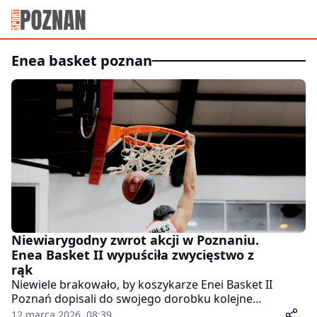
enea basket poznan
Niewiarygodny zwrot akcji w Poznaniu.
Enea Basket II wypuściła zwycięstwo z
rąk
Niewiele brakowało, by koszykarze Enei Basket II
Poznań dopisali do swojego dorobku kolejne
zwycięstwo. W zaległym spotkaniu 22. kolejki drugiej
12 marca 2026, 08:39