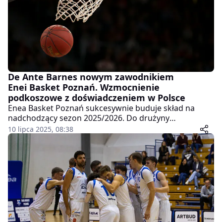
De Ante Barnes nowym zawodnikiem
Enei Basket Poznań. Wzmocnienie
podkoszowe z doświadczeniem w Polsce
Enea Basket Poznań sukcesywnie buduje skład na
nadchodzący sezon 2025/2026. Do drużyny
prowadzonej przez trenera Marcina Klozińskiego
10 lipca 2025, 08:38
dołączył właśnie nowy silny skrzydłowy, De Ante
Barnes. 27-letni zawodnik, posiadający amerykańskie
korzenie i polski paszport, ma wzmocnić formację
podkoszową poznańskiego zespołu i dodać drużynie
wszechstronności w grze po obu stronach parkietu.