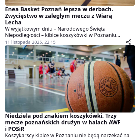
Enea Basket Poznań lepsza w derbach.
Zwycięstwo w zaległym meczu z Wiarą
Lecha
W wyjątkowym dniu – Narodowego Święta
Niepodległości – kibice koszykówki w Poznaniu
otrzymali dodatkową dawkę sportowych emocji. W
11 listopada 2025, 22:15
hali Akademii Wychowania Fizycznego odbył się zaległy
mecz 1. kolejki II ligi, w którym Enea Basket Poznań
pokonała Wiarę Lecha Poznań. Choć wynik końcowy
nie był niespodzianką, gospodarze musieli się solidnie
napracować, by dopisać szóste zwycięstwo w sezonie.
Niedziela pod znakiem koszykówki. Trzy
mecze poznańskich drużyn w halach AWF
i POSiR
Koszykarscy kibice w Poznaniu nie będą narzekać na