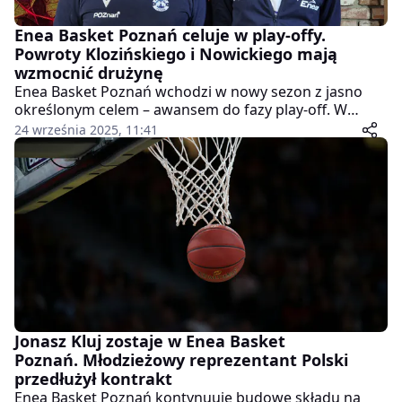
Enea Basket Poznań celuje w play-offy.
Powroty Klozińskiego i Nowickiego mają
wzmocnić drużynę
Enea Basket Poznań wchodzi w nowy sezon z jasno
określonym celem – awansem do fazy play-off. W
klubie zaszły zmiany, które mają w tym pomóc. Do
24 września 2025, 11:41
drużyny wrócił trener Marcin Kloziński, a szeregi
zespołu wzmocnił wychowanek poznańskiej
koszykówki, Jan Nowicki. Obaj podkreślają, że powrót
do stolicy Wielkopolski to nie tylko sentyment, ale
przede wszystkim wyzwanie sportowe.
Jonasz Kluj zostaje w Enea Basket
Poznań. Młodzieżowy reprezentant Polski
przedłużył kontrakt
Enea Basket Poznań kontynuuje budowę składu na