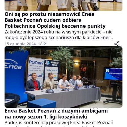
Oni są po prostu niesamowici! Enea
Basket Poznań cudem odbiera
Politechnice Opolskiej bezcenne punkty
Zakończenie 2024 roku na własnym parkiecie – nie
mogło być lepszego scenariusza dla kibiców Enei
Basket Poznań. Spotkanie z Weegree AZS Politechniką
15 grudnia 2024, 18:21
Opolską dostarczyło emocji na najwyższym poziomie,
a drużyna trenera Przemysława Szurka po raz kolejny
pokazała, że potrafi zwyciężać w dramatycznych
okolicznościach.
Enea Basket Poznań z dużymi ambicjami
na nowy sezon 1. ligi koszykówki
Podczas konferencji prasowej Enea Basket Poznań