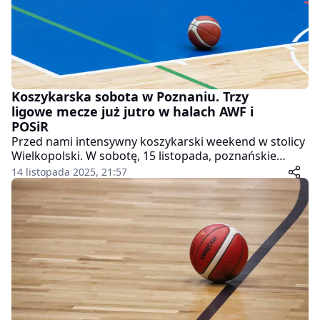
Koszykarska sobota w Poznaniu. Trzy
ligowe mecze już jutro w halach AWF i
POSiR
Przed nami intensywny koszykarski weekend w stolicy
Wielkopolski. W sobotę, 15 listopada, poznańskie
drużyny rozegrają aż trzy ligowe spotkania – jedno w
14 listopada 2025, 21:57
ramach Bank Pekao 1. Ligi mężczyzn oraz dwa mecze
2. Ligi mężczyzn. Kibice będą mogli wybierać między
halą AWF a halą POSiR B, gdzie emocji z pewnością nie
zabraknie.