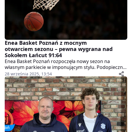
Enea Basket Poznań z mocnym
otwarciem sezonu – pewna wygrana nad
Sokołem Łańcut 91:64
Enea Basket Poznań rozpoczęła nowy sezon na
własnym parkiecie w imponującym stylu. Podopieczni
Marcina Klozińskiego pokonali brązowego medalistę
28 września 2025, 13:54
poprzednich rozgrywek Pekao S.A. 1. Ligi Mężczyzn –
Solverę Sokół Łańcut – aż 91:64.