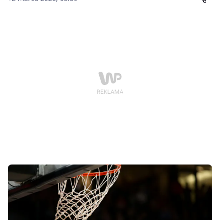
ligi długo kontrolowali przebieg rywalizacji z Pogonią
Prudnik, prowadząc momentami nawet dwudziestoma
punktami. Ostatecznie jednak mecz zakończył się
sensacyjnym zwrotem akcji – goście doprowadzili do
dogrywki, a następnie wygrali 89:77.