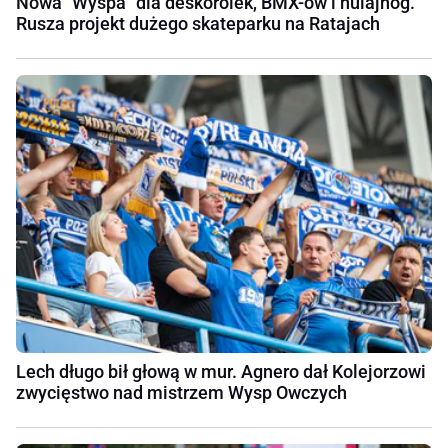
Nowa "Wyspa" dla deskorolek, BMX-ów i hulajnóg.
Rusza projekt dużego skateparku na Ratajach
Lech długo bił głową w mur. Agnero dał Kolejorzowi
zwycięstwo nad mistrzem Wysp Owczych