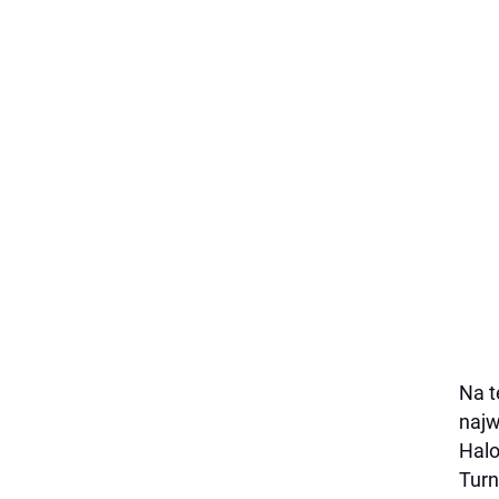
Na t
najw
Halo
Turn