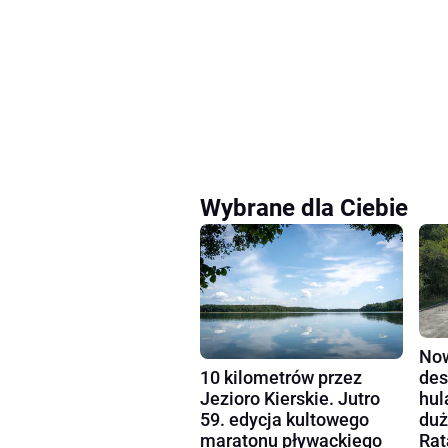
Wybrane dla Ciebie
Now
10 kilometrów przez
des
Jezioro Kierskie. Jutro
hul
59. edycja kultowego
duż
maratonu pływackiego
Rat