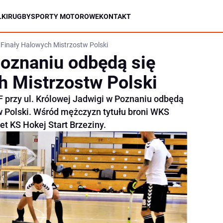
KI
RUGBY
SPORTY MOTOROWE
KONTAKT
Finały Halowych Mistrzostw Polski
oznaniu odbędą się
h Mistrzostw Polski
F przy ul. Królowej Jadwigi w Poznaniu odbędą
w Polski. Wśród mężczyzn tytułu broni WKS
t KS Hokej Start Brzeziny.