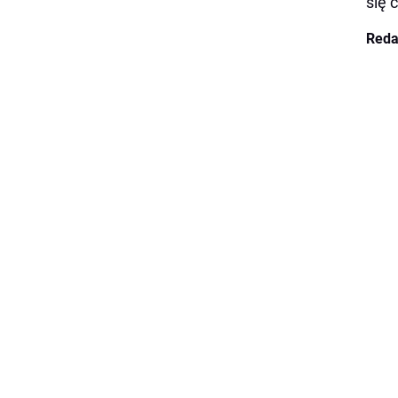
się 
Reda