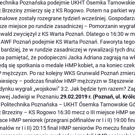
technika Poznańska podejmie UKHT Ósemka Tarnowskie 
t Brzeziny zmierzy się z KS Rogowo. Potem na parkiet wy
inałowe zostały rozegrane tydzień wcześniej. Gospodarza
ze miejsce po rundzie zasadniczej – Pomorzanin wygra
wald zwyciężył z KS Warta Poznań.
Dlatego o 16:30 w 
AWF Poznań podejmie KS Warta Poznań. Faworyta tego
bardziej, że w rundzie zasadniczej w rywalizacji tych dr
ba pamiętać, że podopieczni Jacka Adriana zagrają na w
dą się spotkania o medale HMP kobiet, a na koniec cze
mężczyzn. Po raz kolejny WKS Grunwald Poznań zmierz
iesięcy – podczas finałów HMP mężczyzn w Stęszewie 
dynku wygrali „wojskowi” 3:2. Jak będzie tym razem? Za
owej Jadwigi w Poznaniu.
29.02.2019 r. (Poznań, ul. Król
Politechnika Poznańska – UKHT Ósemka Tarnowskie Gó
t Brzeziny – KS Rogowo
16:30 mecz o III miejsce HMP s
sce HMP seniorek (przegrani półfinałów nr I i II)
19:00 fi
nałów nr I i II)
20:15 finał HMP seniorów
Po meczu finał