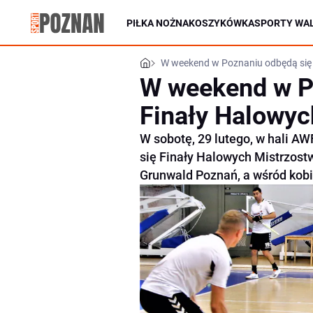
PIŁKA NOŻNA
KOSZYKÓWKA
SPORTY WAL
W weekend w Poznaniu odbędą się 
W weekend w P
Finały Halowyc
W sobotę, 29 lutego, w hali AW
się Finały Halowych Mistrzost
Grunwald Poznań, a wśród kobie