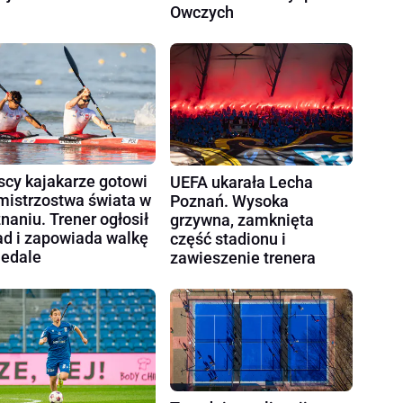
Owczych
scy kajakarze gotowi
UEFA ukarała Lecha
mistrzostwa świata w
Poznań. Wysoka
naniu. Trener ogłosił
grzywna, zamknięta
ad i zapowiada walkę
część stadionu i
edale
zawieszenie trenera