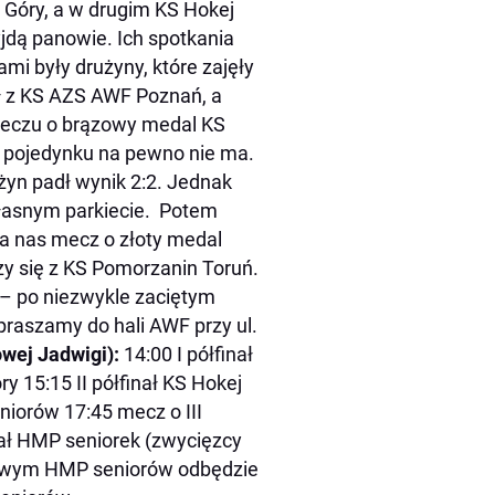
Góry, a w drugim KS Hokej
jdą panowie. Ich spotkania
mi były drużyny, które zajęły
ł z KS AZS AWF Poznań, a
meczu o brązowy medal KS
 pojedynku na pewno nie ma.
użyn padł wynik 2:2. Jednak
łasnym parkiecie.
Potem
ka nas mecz o złoty medal
y się z KS Pomorzanin Toruń.
– po niezwykle zaciętym
praszamy do hali AWF przy ul.
owej Jadwigi):
14:00 I półfinał
ry
15:15 II półfinał KS Hokej
eniorów
17:45 mecz o III
nał HMP seniorek (zwycięzcy
owym HMP seniorów odbędzie