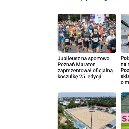
Pol
Jubileusz na sportowo.
na 
Poznań Maraton
Poz
zaprezentował oficjalną
skł
koszulkę 25. edycji
o m