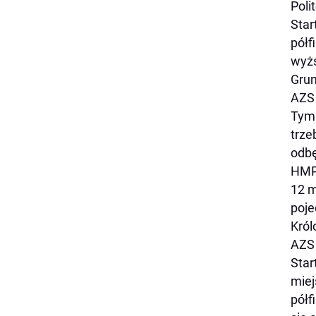
Poli
Star
półf
wyżs
Grun
AZS 
Tym 
trze
odbę
HMP 
12 m
poje
Król
AZS 
Star
miej
półfi