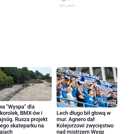
a "Wyspa" dla
korolek, BMX-ów i
Lech długo bił głową w
ajnóg. Rusza projekt
mur. Agnero dał
ego skateparku na
Kolejorzowi zwycięstwo
ajach
nad mistrzem Wysp