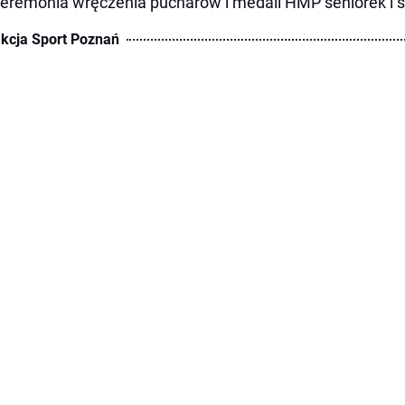
ceremonia wręczenia pucharów i medali HMP seniorek i 
kcja Sport Poznań