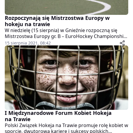
Rozpoczynają się Mistrzostwa Europy w
hokeju na trawie
W niedzielę (15 sierpnia) w Gnieźnie rozpoczną się
Mistrzostwa Europy gr. B – EuroHockey Championship
II. W spotkaniu otwarcia Polska zagra z Irlandią.
15 sierpnia 2021, 08:42
Początek o godz. 20:00.
I Międzynarodowe Forum Kobiet Hokeja
na Trawie
Polski Związek Hokeja na Trawie promuje rolę kobiet w
sporcie, dwutorową karierę i sukcesy polskich