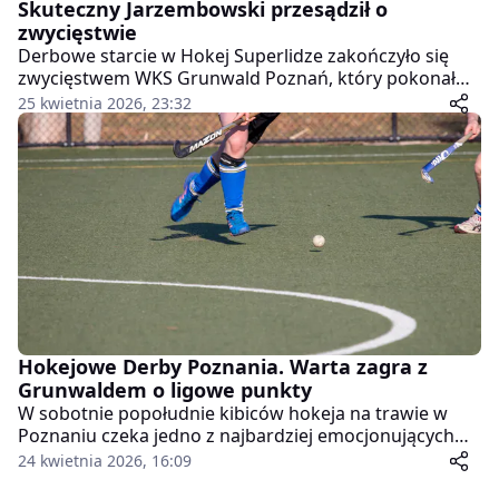
Skuteczny Jarzembowski przesądził o
zwycięstwie
Derbowe starcie w Hokej Superlidze zakończyło się
zwycięstwem WKS Grunwald Poznań, który pokonał
Warta Poznań 2:0. Spotkanie miało intensywny
25 kwietnia 2026, 23:32
przebieg, a jego losy rozstrzygnęły się dzięki
skutecznej grze gospodarzy przy stałych fragmentach
gry.
Hokejowe Derby Poznania. Warta zagra z
Grunwaldem o ligowe punkty
W sobotnie popołudnie kibiców hokeja na trawie w
Poznaniu czeka jedno z najbardziej emocjonujących
spotkań sezonu. W ramach 10. kolejki Hokej Superligi
24 kwietnia 2026, 16:09
Warta Poznań zmierzy się z lokalnym rywalem – WKS