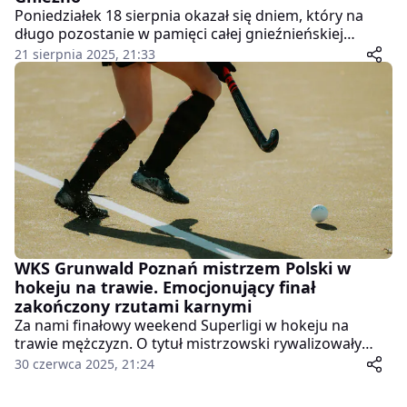
Poniedziałek 18 sierpnia okazał się dniem, który na
długo pozostanie w pamięci całej gnieźnieńskiej
społeczności sportowej. We Władysławowie doszło do
21 sierpnia 2025, 21:33
dramatycznego wypadku, w wyniku którego życie
stracił 18-letni zawodnik hokeja na trawie, Natan
Stranz – wychowanek UKH Start 1954 Gniezno i uczeń
Zespołu Szkół Ekonomicznych w Gnieźnie.
WKS Grunwald Poznań mistrzem Polski w
hokeju na trawie. Emocjonujący finał
zakończony rzutami karnymi
Za nami finałowy weekend Superligi w hokeju na
trawie mężczyzn. O tytuł mistrzowski rywalizowały
zespoły WKS Grunwald Poznań i Pomorzanina Toruń,
30 czerwca 2025, 21:24
natomiast o brązowy medal walczyły dwie drużyny z
Poznania: KS Warta i AZS Politechnika Poznańska.