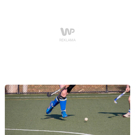
z AZS Politechniki Poznańskiej, Daria Skoraszewska,
która wraz z drużyną walczyła o najwyższe laury.