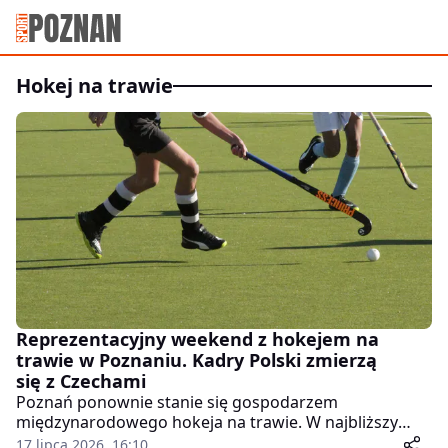
hokej na trawie
Reprezentacyjny weekend z hokejem na
trawie w Poznaniu. Kadry Polski zmierzą
się z Czechami
Poznań ponownie stanie się gospodarzem
międzynarodowego hokeja na trawie. W najbliższy
weekend na zmodernizowanym obiekcie Politechniki
17 lipca 2026, 16:10