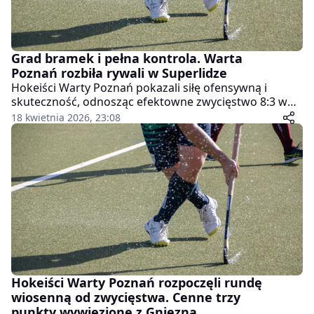
Grad bramek i pełna kontrola. Warta
Poznań rozbiła rywali w Superlidze
Hokeiści Warty Poznań pokazali siłę ofensywną i
skuteczność, odnosząc efektowne zwycięstwo 8:3 w
kolejnym meczu Hokej Superligi. Spotkanie od
18 kwietnia 2026, 23:08
pierwszych minut dostarczyło kibicom wielu emocji, a
gospodarze konsekwentnie budowali swoją przewagę,
nie pozostawiając rywalom większych szans w
decydujących fragmentach gry.
Hokeiści Warty Poznań rozpoczęli rundę
wiosenną od zwycięstwa. Cenne trzy
punkty wywiezione z Gniezna