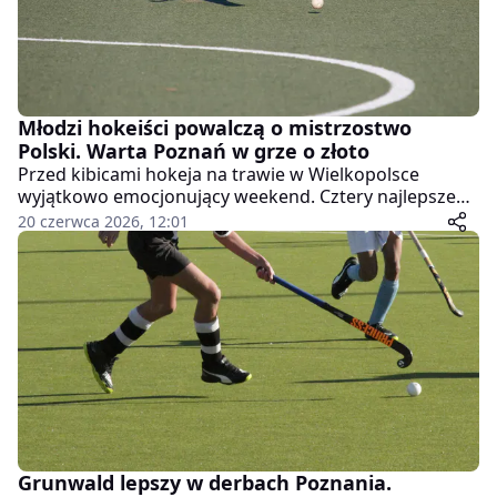
Młodzi hokeiści powalczą o mistrzostwo
Polski. Warta Poznań w grze o złoto
Przed kibicami hokeja na trawie w Wielkopolsce
wyjątkowo emocjonujący weekend. Cztery najlepsze
drużyny juniorskie w kraju staną do walki o medale
20 czerwca 2026, 12:01
mistrzostw Polski, a wśród nich nie zabraknie
reprezentantów Poznania. O najcenniejsze trofeum
powalczy KS Warta Poznań, która znalazła się w gronie
finalistów krajowych rozgrywek.
Grunwald lepszy w derbach Poznania.