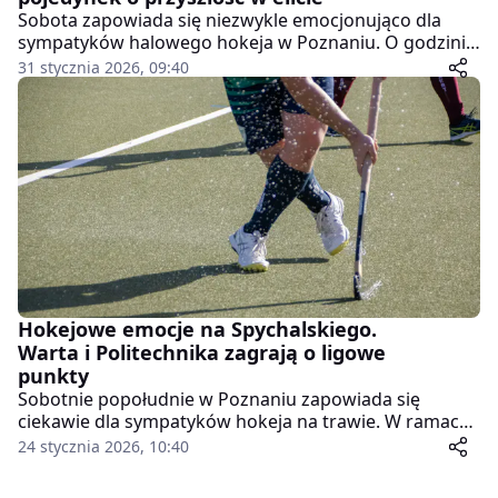
Sobota zapowiada się niezwykle emocjonująco dla
sympatyków halowego hokeja w Poznaniu. O godzinie
18:00 w hali AWF rozegrany zostanie mecz barażowy,
31 stycznia 2026, 09:40
którego stawką jest prawo gry w Superlidze w
nadchodzącym sezonie. Naprzeciw siebie staną dwa
zespoły z jednego miasta: KS AZS AWF Poznań oraz
rezerwy Warta Poznań.
Hokejowe emocje na Spychalskiego.
Warta i Politechnika zagrają o ligowe
punkty
Sobotnie popołudnie w Poznaniu zapowiada się
ciekawie dla sympatyków hokeja na trawie. W ramach
7. kolejki Superligi na parkiecie hali POSiR C przy ulicy
24 stycznia 2026, 10:40
Spychalskiego 38 dojdzie do ligowego starcia
pomiędzy KS Wartą Poznań a AZS Politechniką.