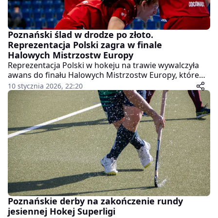
Poznański ślad w drodze po złoto.
Reprezentacja Polski zagra w finale
Halowych Mistrzostw Europy
Reprezentacja Polski w hokeju na trawie wywalczyła
awans do finału Halowych Mistrzostw Europy, które
rozgrywane są w Heidelberg. W decydującym meczu o
10 stycznia 2026, 22:20
złoty medal biało-czerwoni zmierzą się z Austria.
Początek spotkania zaplanowano na niedzielę, 11
stycznia, o godzinie 14:40.
Poznańskie derby na zakończenie rundy
jesiennej Hokej Superligi