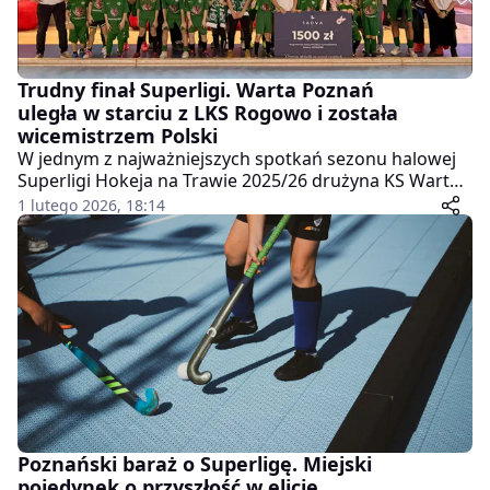
Trudny finał Superligi. Warta Poznań
uległa w starciu z LKS Rogowo i została
wicemistrzem Polski
W jednym z najważniejszych spotkań sezonu halowej
Superligi Hokeja na Trawie 2025/26 drużyna KS Warta
Poznań stanęła naprzeciw LKS Rogowo w finale
1 lutego 2026, 18:14
mistrzostw Polski. Spotkanie, które odbyło się w
niedzielę w Gnieźnie, przyniosło wiele sportowych
emocji, jednak ostatecznie lepiej zagrał zespół z
Rogowa, zwyciężając 8:4.
Poznański baraż o Superligę. Miejski
pojedynek o przyszłość w elicie