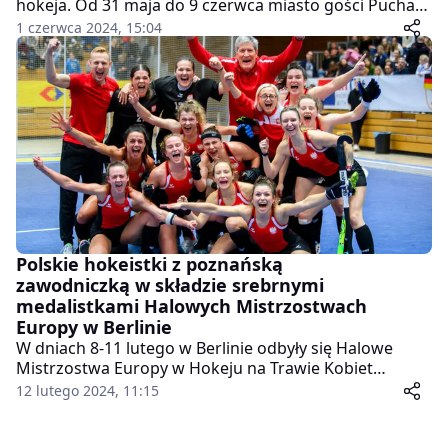
hokeja. Od 31 maja do 9 czerwca miasto gości Puchar
Narodów, gdzie dziewięć drużyn z różnych zakątków
1 czerwca 2024, 15:04
globu rywalizuje o jedno miejsce w prestiżowej FIH Pro
League. Wśród uczestników znalazła się również
reprezentacja Polski, która ma za sobą pierwsze
emocjonujące spotkania.
Polskie hokeistki z poznańską
zawodniczką w składzie srebrnymi
medalistkami Halowych Mistrzostwach
Europy w Berlinie
W dniach 8-11 lutego w Berlinie odbyły się Halowe
Mistrzostwa Europy w Hokeju na Trawie Kobiet
(EuroHockey Indoor Championship Women), gdzie
12 lutego 2024, 11:15
reprezentacja Polski zdobyła srebrny medal,
potwierdzając swoją wysoką formę na arenie
międzynarodowej. W składzie znalazła się zawodniczka