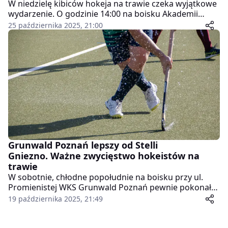
W niedzielę kibiców hokeja na trawie czeka wyjątkowe
wydarzenie. O godzinie 14:00 na boisku Akademii
Wychowania Fizycznego w Poznaniu zmierzą się dwa
25 października 2025, 21:00
lokalne zespoły – Enea AZS AWF Poznań i KS Warta
Poznań. To będzie ostatnia kolejka rundy jesiennej
Hokej Superligi.
Grunwald Poznań lepszy od Stelli
Gniezno. Ważne zwycięstwo hokeistów na
trawie
W sobotnie, chłodne popołudnie na boisku przy ul.
Promienistej WKS Grunwald Poznań pewnie pokonał
Stellę Gniezno 3:0. Bramki dla mistrzów Polski zdobyli
19 października 2025, 21:49
Aleksandr Boiko (dwa razy) oraz Mikołaj Głowacki.