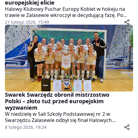
europejskiej elicie
Halowy Klubowy Puchar Europy Kobiet w hokeju na
trawie w Zalasewie wkroczył w decydującą fazę. Po
zakończeniu spotkań grupowych poznaliśmy cztery
21 lutego 2026, 15:49
drużyny, które powalczą o trofeum – mistrzynie
Holandii, Anglii, Belgii i Niemiec. W grze o medale
zabraknie gospodarzy z UKS SP5 Swarek Swarzędz,
jednak wielkopolska ekipa wciąż pozostaje w turnieju i
walczy o utrzymanie w najwyższej klasie
rozgrywkowej.
Swarek Swarzędz obronił mistrzostwo
Polski – złoto tuż przed europejskim
wyzwaniem
W niedzielę w Sali Szkoły Podstawowej nr 2 w
Swarzędzu Zalasewie odbył się finał Halowych
Mistrzostw Polski kobiet w hokeju na trawie. Po
8 lutego 2026, 19:24
emocjonującym meczu tytuł mistrzowski po raz drugi