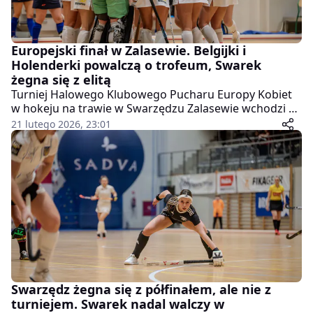
Europejski finał w Zalasewie. Belgijki i
Holenderki powalczą o trofeum, Swarek
żegna się z elitą
Turniej Halowego Klubowego Pucharu Europy Kobiet
w hokeju na trawie w Swarzędzu Zalasewie wchodzi w
decydującą fazę. W niedzielnym finale zmierzą się
21 lutego 2026, 23:01
belgijski Waterloo Ducks HC oraz holenderski HC ’s-
Hertogenbosch. Gospodynie z UKS SP5 Swarek
Swarzędz nie zdołały natomiast utrzymać miejsca w
najwyższej dywizji i zakończą rywalizację meczem o
honor.
Swarzędz żegna się z półfinałem, ale nie z
turniejem. Swarek nadal walczy w