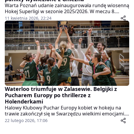
Warta Poznań udanie zainaugurowała rundę wiosenną
Hokej Superligi w sezonie 2025/2026. W meczu 8.
kolejki zieloni pokonali na wyjeździe Stellę Gniezno,
11 kwietnia 2026, 22:24
sięgając po komplet punktów w spotkaniu
rozegranym na stadionie GOSiR przy ul. Sportowej.
Waterloo triumfuje w Zalasewie. Belgijki z
Pucharem Europy po thrillerze z
Holenderkami
Halowy Klubowy Puchar Europy kobiet w hokeju na
trawie zakończył się w Swarzędzu wielkimi emocjami.
W finałowym starciu belgijski Waterloo Ducks HC
22 lutego 2026, 17:06
pokonał holenderski HC ’s-Hertogenbosch dopiero po
karnych zagrywkach i sięgnął po najważniejsze