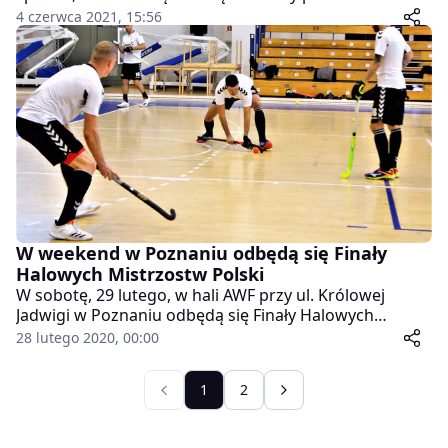
zawodniczek hokeja na trawie.
4 czerwca 2021, 15:56
W weekend w Poznaniu odbędą się Finały
Halowych Mistrzostw Polski
W sobotę, 29 lutego, w hali AWF przy ul. Królowej
Jadwigi w Poznaniu odbędą się Finały Halowych
Mistrzostw Polski. Wśród mężczyzn tytułu broni WKS
28 lutego 2020, 00:00
Grunwald Poznań, a wśród kobiet KS Hokej Start
Brzeziny.
1
2