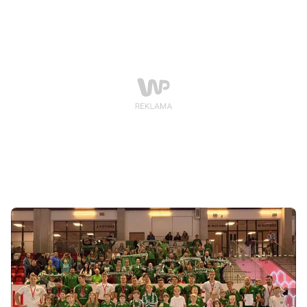
z rzędu zdobyły zawodniczki UKS SP5 Swarek
Swarzędz, które pokonały AZS Politechnikę Poznańską
3:2. Spotkanie było nie tylko walką o krajowy prymat,
ale także ważnym sprawdzianem przed zbliżającym się
Halowym Klubowym Pucharem Europy.