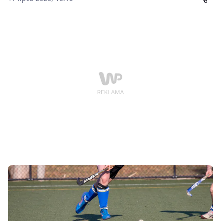
Poznańskiej kibice będą mogli obejrzeć aż cztery
mecze reprezentacyjne Polski i Czech. Spotkania będą
ostatnim sprawdzianem przed rozpoczynającymi się
za tydzień mistrzostwami Europy mężczyzn do lat 21,
które również odbędą się w stolicy Wielkopolski.