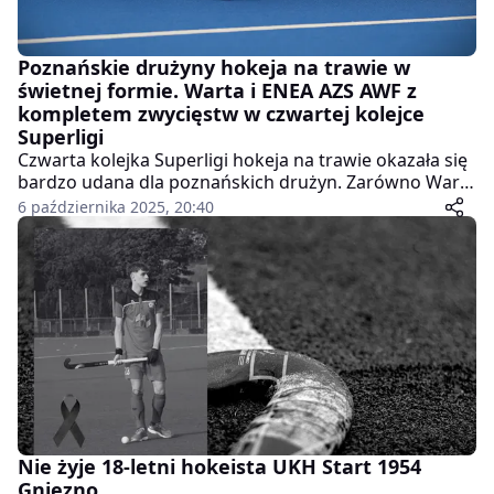
Poznańskie drużyny hokeja na trawie w
świetnej formie. Warta i ENEA AZS AWF z
kompletem zwycięstw w czwartej kolejce
Superligi
Czwarta kolejka Superligi hokeja na trawie okazała się
bardzo udana dla poznańskich drużyn. Zarówno Warta
Poznań, jak i ENEA AZS AWF Poznań odniosły
6 października 2025, 20:40
przekonujące zwycięstwa, nie tracąc przy tym ani
jednej bramki.
Nie żyje 18-letni hokeista UKH Start 1954
Gniezno