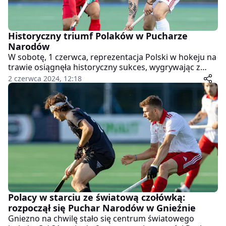
Historyczny triumf Polaków w Pucharze
Narodów
W sobotę, 1 czerwca, reprezentacja Polski w hokeju na
trawie osiągnęła historyczny sukces, wygrywając z
Koreą Południową 1:0 w drugim meczu Pucharu
2 czerwca 2024, 12:18
Narodów rozgrywanego w Gnieźnie. To pierwsze
zwycięstwo Polaków w tym prestiżowym turnieju na
arenie międzynarodowej.
Polacy w starciu ze światową czołówką:
rozpoczął się Puchar Narodów w Gnieźnie
Gniezno na chwilę stało się centrum światowego