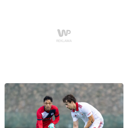
Zmagania dostarczyły kibicom dużej dawki emocji, a o
złotym medalu rozstrzygnęły dopiero rzuty karne.