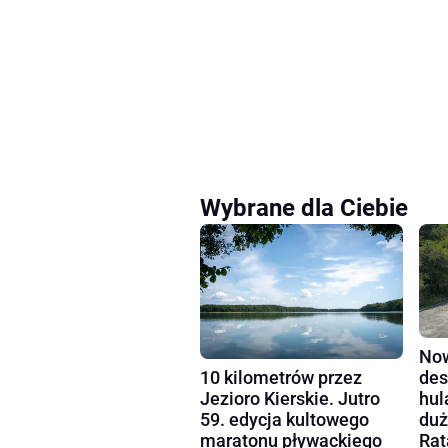
Wybrane dla Ciebie
Now
10 kilometrów przez
des
Jezioro Kierskie. Jutro
hul
59. edycja kultowego
duż
maratonu pływackiego
Rat