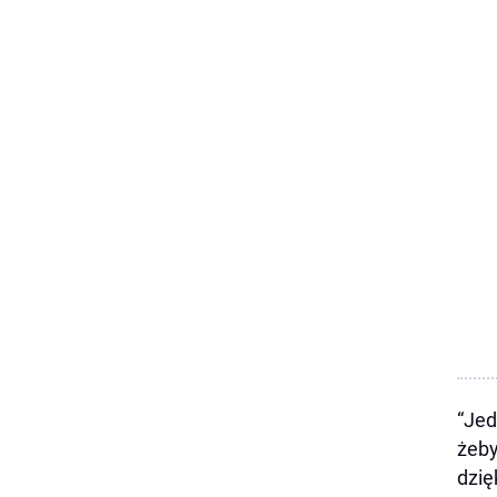
“Jed
żeby
dzię