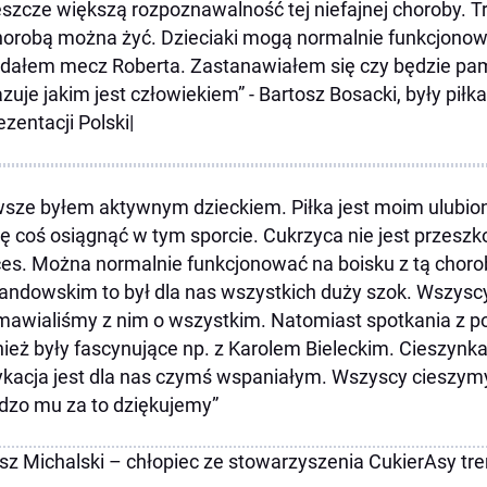
eszcze większą rozpoznawalność tej niefajnej choroby. 
horobą można żyć. Dzieciaki mogą normalnie funkcjonowa
dałem mecz Roberta. Zastanawiałem się czy będzie pami
zuje jakim jest człowiekiem” - Bartosz Bosacki, były piłk
ezentacji Polski|
sze byłem aktywnym dzieckiem. Piłka jest moim ulubi
 coś osiągnąć w tym sporcie. Cukrzyca nie jest przeszk
es. Można normalnie funkcjonować na boisku z tą choro
ndowskim to był dla nas wszystkich duży szok. Wszyscy
awialiśmy z nim o wszystkim. Natomiast spotkania z p
ież były fascynujące np. z Karolem Bieleckim. Cieszynka
kacja jest dla nas czymś wspaniałym. Wszyscy cieszymy 
rdzo mu za to dziękujemy”
sz Michalski – chłopiec ze stowarzyszenia CukierAsy tre