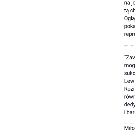
na j
tą c
Oglą
poka
repr
“Zaw
mogę
sukc
Lewa
Rozm
równ
dedy
i ba
Miło