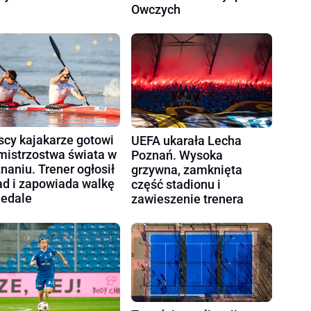
Owczych
scy kajakarze gotowi
UEFA ukarała Lecha
mistrzostwa świata w
Poznań. Wysoka
naniu. Trener ogłosił
grzywna, zamknięta
ad i zapowiada walkę
część stadionu i
edale
zawieszenie trenera