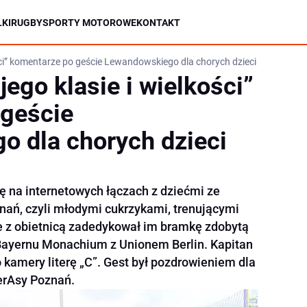
KI
RUGBY
SPORTY MOTOROWE
KONTAKT
ości” komentarze po geście Lewandowskiego dla chorych dzieci z Poznania
jego klasie i wielkości”
 geście
 dla chorych dzieci
ę na internetowych łączach z dziećmi ze
ań, czyli młodymi cukrzykami, trenującymi
e z obietnicą zadedykował im bramkę zdobytą
Bayernu Monachium z Unionem Berlin. Kapitan
o kamery literę „C”. Gest był pozdrowieniem dla
erAsy Poznań.