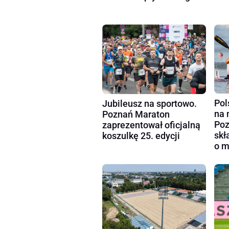
Pol
Jubileusz na sportowo.
na 
Poznań Maraton
Poz
zaprezentował oficjalną
skł
koszulkę 25. edycji
o m