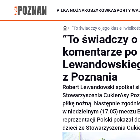
PIŁKA NOŻNA
KOSZYKÓWKA
SPORTY WAL
“To świadczy o jego klasie i wielk
“To świadczy o 
komentarze po
Lewandowskiego
z Poznania
Robert Lewandowski spotkał si
Stowarzyszenia CukierAsy Pozn
piłkę nożną. Następnie zgodni
w niedzielnym (17.05) meczu 
reprezentacji Polski pokazał d
dzieci ze Stowarzyszenia Cuki