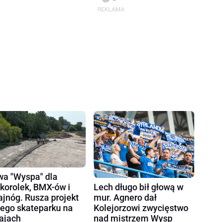
a "Wyspa" dla
korolek, BMX-ów i
Lech długo bił głową w
ajnóg. Rusza projekt
mur. Agnero dał
ego skateparku na
Kolejorzowi zwycięstwo
ajach
nad mistrzem Wysp