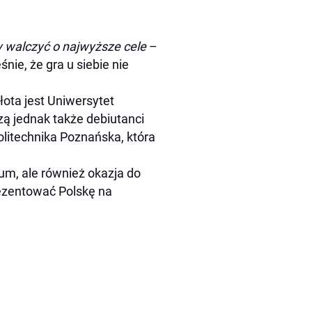
 walczyć o najwyższe cele
–
ie, że gra u siebie nie
ota jest Uniwersytet
ą jednak także debiutanci
olitechnika Poznańska, która
ium, ale również okazja do
ezentować Polskę na