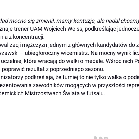
ład mocno się zmienił, mamy kontuzje, ale nadal chcemy
znaje trener UAM Wojciech Weiss, podkreślając jednocześn
nia z koncentracji.
walizacji mężczyzn jednym z głównych kandydatów do zł
zawski – ubiegłoroczny wicemistrz. Na mocny wynik licz
 uczelnie, które wracają do walki o medale. Wśród nich P
 poprawić rezultat z poprzedniego sezonu.
nizatorzy podkreślają, że turniej to nie tylko walka o pod
ezentowania zawodników mogących w przyszłości repr
emickich Mistrzostwach Świata w futsalu.