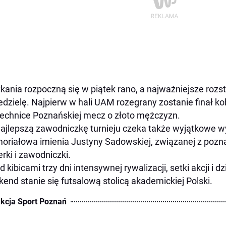
kania rozpoczną się w piątek rano, a najważniejsze rozs
edzielę. Najpierw w hali UAM rozegrany zostanie finał ko
technice Poznańskiej mecz o złoto mężczyzn.
ajlepszą zawodniczkę turnieju czeka także wyjątkowe w
riałowa imienia Justyny Sadowskiej, związanej z pozn
erki i zawodniczki.
d kibicami trzy dni intensywnej rywalizacji, setki akcji i 
end stanie się futsalową stolicą akademickiej Polski.
kcja Sport Poznań