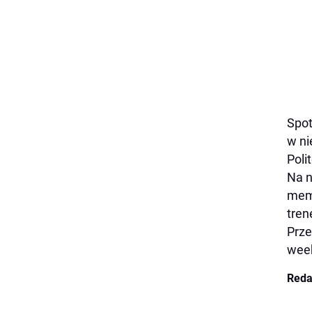
Spot
w ni
Poli
Na n
memo
tren
Prze
week
Reda