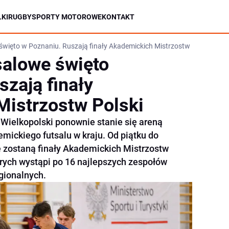
KI
RUGBY
SPORTY MOTOROWE
KONTAKT
święto w Poznaniu. Ruszają finały Akademickich Mistrzostw Polski
salowe święto
szają finały
istrzostw Polski
a Wielkopolski ponownie stanie się areną
mickiego futsalu w kraju. Od piątku do
e zostaną finały Akademickich Mistrzostw
órych wystąpi po 16 najlepszych zespołów
gionalnych.