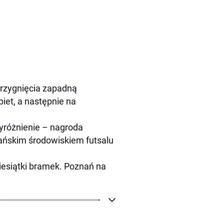
trzygnięcia zapadną
biet, a następnie na
yróżnienie – nagroda
ańskim środowiskiem futsalu
dziesiątki bramek. Poznań na