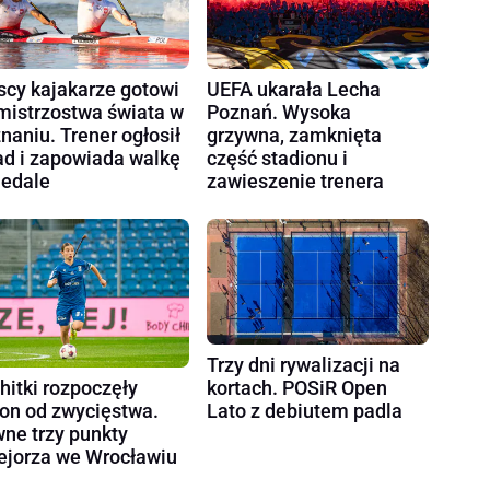
scy kajakarze gotowi
UEFA ukarała Lecha
mistrzostwa świata w
Poznań. Wysoka
naniu. Trener ogłosił
grzywna, zamknięta
ad i zapowiada walkę
część stadionu i
edale
zawieszenie trenera
Trzy dni rywalizacji na
kortach. POSiR Open
hitki rozpoczęły
Lato z debiutem padla
on od zwycięstwa.
ne trzy punkty
ejorza we Wrocławiu