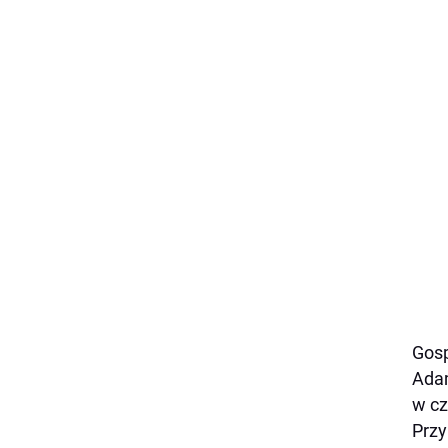
Gosp
Adam
w cz
Przy