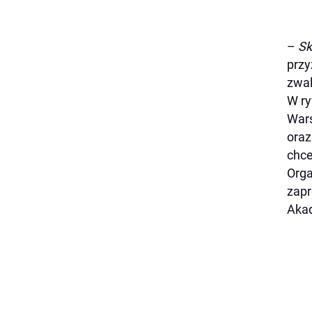
–
Sk
przy
zwal
W ry
Wars
oraz
chce
Orga
zapr
Akad