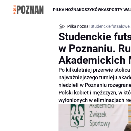
PIŁKA NOŻNA
KOSZYKÓWKA
SPORTY WAL
Piłka nożna
Studenckie futsalowe 
Studenckie fut
w Poznaniu. Ru
Akademickich M
Po kilkuletniej przerwie stolic
najważniejszego turnieju akade
niedzieli w Poznaniu rozegran
Polski kobiet i mężczyzn, w kt
wyłonionych w eliminacjach re