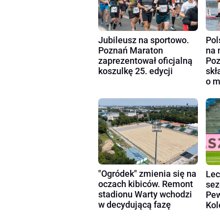
Pol
Jubileusz na sportowo.
na 
Poznań Maraton
Poz
zaprezentował oficjalną
skł
koszulkę 25. edycji
o m
"Ogródek" zmienia się na
Lec
oczach kibiców. Remont
sez
stadionu Warty wchodzi
Pew
w decydującą fazę
Kol