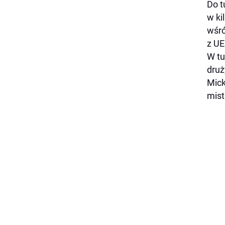
Do t
w ki
wśró
z UE
W tu
druż
Mick
mist