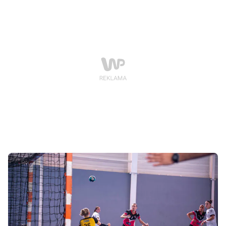
trzynastu kolejkach Wojskowi zgromadzili 25 punktów,
notując osiem zwycięstw i pięć porażek. Szósta pozycja
w tabeli nie oddaje w pełni potencjału poznaniaków,
którzy w ostatnim meczu rundy byli o krok od
sprawienia niespodzianki na parkiecie wicelidera.