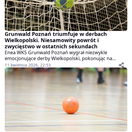
Grunwald Poznań triumfuje w derbach
Wielkopolski. Niesamowity powrót i
zwycięstwo w ostatnich sekundach
Enea WKS Grunwald Poznań wygrał niezwykle
emocjonujące derby Wielkopolski, pokonując na
wyjeździe MKS Nielbę Wągrowiec 34:33 w meczu 22.
11 kwietnia 2026, 22:53
kolejki Ligi Centralnej. Spotkanie dostarczyło kibicom
ogromnych emocji, a o jego losach zadecydowały
ostatnie sekundy.