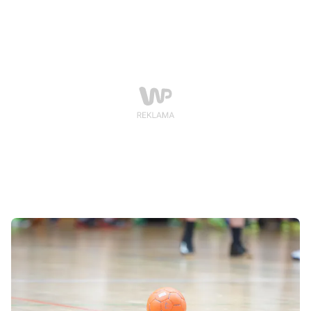
Centralnej Kobiet, w którym Enea Piłka Ręczna Poznań
podejmie UKS Dziewiątkę Legnica.