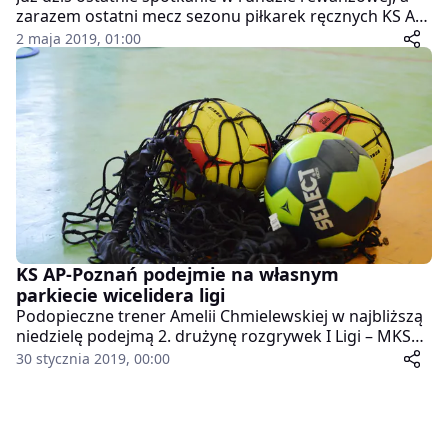
zarazem ostatni mecz sezonu piłkarek ręcznych KS AP-
Poznań. Poznanianki podejmą u siebie MKS PR
2 maja 2019, 01:00
Gniezno.
KS AP-Poznań podejmie na własnym
parkiecie wicelidera ligi
Podopieczne trener Amelii Chmielewskiej w najbliższą
niedzielę podejmą 2. drużynę rozgrywek I Ligi – MKS
Sambor Tczew. Poprzedni mecz między tymi
30 stycznia 2019, 00:00
drużynami zakończył się zwycięstwem piłkarek z
pomorza.