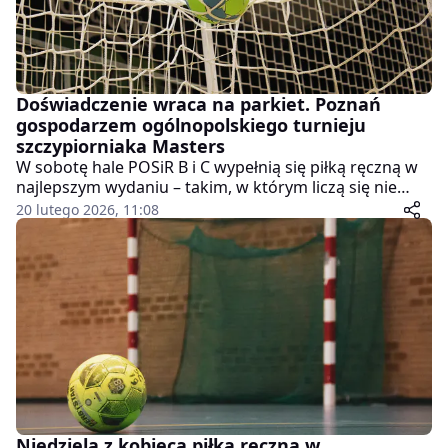
Doświadczenie wraca na parkiet. Poznań
gospodarzem ogólnopolskiego turnieju
szczypiorniaka Masters
W sobotę hale POSiR B i C wypełnią się piłką ręczną w
najlepszym wydaniu – takim, w którym liczą się nie
tylko szybkość i siła, ale także boiskowa inteligencja i
20 lutego 2026, 11:08
lata doświadczeń. W Poznaniu rozegrany zostanie IV
Ogólnopolski Turniej Piłki Ręcznej Masters,
przeznaczony dla zawodników i zawodniczek powyżej
35. roku życia.
Niedziela z kobiecą piłką ręczną w