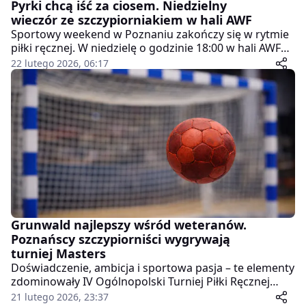
Pyrki chcą iść za ciosem. Niedzielny
wieczór ze szczypiorniakiem w hali AWF
Sportowy weekend w Poznaniu zakończy się w rytmie
piłki ręcznej. W niedzielę o godzinie 18:00 w hali AWF
kibice zobaczą spotkanie 1 ligi kobiet, w którym KS
22 lutego 2026, 06:17
Pyrki Poznań podejmą AZS PG Gdańsk.
Grunwald najlepszy wśród weteranów.
Poznańscy szczypiorniści wygrywają
turniej Masters
Doświadczenie, ambicja i sportowa pasja – te elementy
zdominowały IV Ogólnopolski Turniej Piłki Ręcznej
Masters rozegrany w Poznaniu. W rywalizacji
21 lutego 2026, 23:37