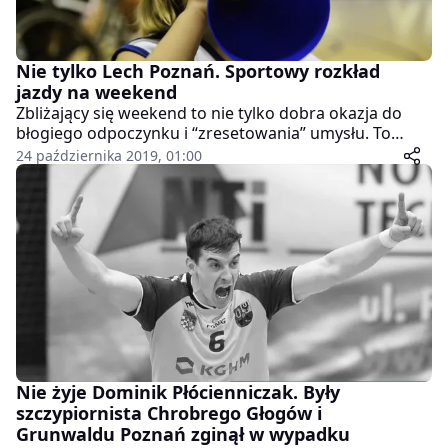
Nie tylko Lech Poznań. Sportowy rozkład
jazdy na weekend
Zbliżający się weekend to nie tylko dobra okazja do
błogiego odpoczynku i “zresetowania” umysłu. To
również kilka interesujących meczów, które powinny
24 października 2019, 01:00
rozpalić emocje poznańskich kibiców.
Nie żyje Dominik Płócienniczak. Były
szczypiornista Chrobrego Głogów i
Grunwaldu Poznań zginął w wypadku