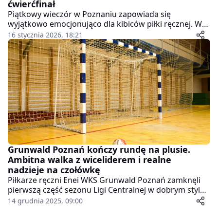
ćwierćfinał
Piątkowy wieczór w Poznaniu zapowiada się
wyjątkowo emocjonująco dla kibiców piłki ręcznej. W
hali POSiR przy Drodze Dębińskiej rozegrany zostanie
16 stycznia 2026, 18:21
mecz 1/8 finału ORLEN Pucharu Polski, w którym Enea
PR Poznań zmierzy się z Enea MKS Gniezno. Stawką
spotkania jest awans do ćwierćfinału prestiżowych
rozgrywek.
Grunwald Poznań kończy rundę na plusie.
Ambitna walka z wiceliderem i realne
nadzieje na czołówkę
Piłkarze ręczni Enei WKS Grunwald Poznań zamknęli
pierwszą część sezonu Ligi Centralnej w dobrym stylu,
pozostawiając po sobie wrażenie zespołu, który
14 grudnia 2025, 09:00
realnie liczy się w walce z ligową czołówką. Po