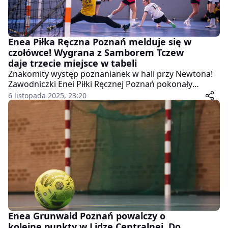
Enea Piłka Ręczna Poznań melduje się w
czołówce! Wygrana z Samborem Tczew
daje trzecie miejsce w tabeli
Znakomity występ poznanianek w hali przy Newtona!
Zawodniczki Enei Piłki Ręcznej Poznań pokonały
Energa Sambor Tczew 30:25 w meczu 8. kolejki i
6 listopada 2025, 23:20
awansowały na trzecie miejsce w tabeli 1. ligi kobiet.
Enea Grunwald Poznań powalczy o
kolejne punkty w Lidze Centralnej. Do