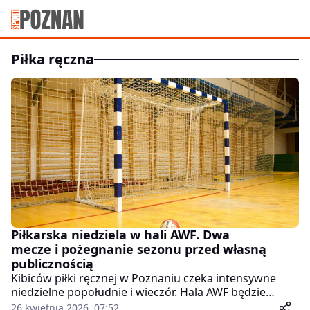
piłka ręczna
Piłkarska niedziela w hali AWF. Dwa
mecze i pożegnanie sezonu przed własną
publicznością
Kibiców piłki ręcznej w Poznaniu czeka intensywne
niedzielne popołudnie i wieczór. Hala AWF będzie
gospodarzem dwóch spotkań, które dla miejscowych
26 kwietnia 2026, 07:52