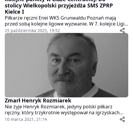
stolicy Wielkopolski przyjeżdża SMS ZPRP
Kielce I
Piłkarze ręczni Enei WKS Grunwaldu Poznań mają
przed sobą kolejne ligowe wyzwanie. W 7. kolejce Ligi
Centralnej zmierzą się we własnej hali z SMS ZPRP
25 października 2025, 19:52
Kielce I. Spotkanie zaplanowano na sobotę, 25
października, o godz. 17:00 w hali Szkoły Podstawowej
nr 72 przy ul. Newtona w Poznaniu.
Zmarł Henryk Rozmiarek
Nie żyje Henryk Rozmiarek, jedyny polski piłkarz
ręczny, który trzykrotnie występował na igrzyskach
olimpijskich. Brązowy medalista Igrzysk Olimpijskich w
10 marca 2021, 21:14
Montrealu w 1976 roku.