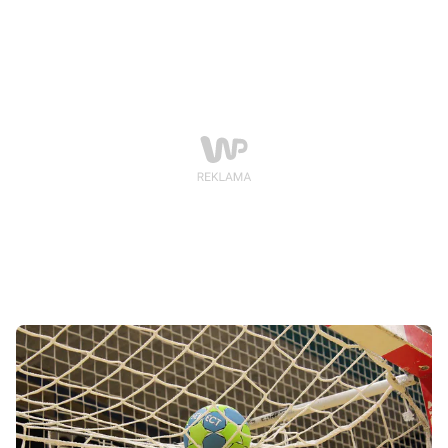
przeznaczonej dla zawodników powyżej 35. roku życia
i zawodniczek od 33 lat wystąpiło łącznie 16 zespołów,
po osiem w każdej kategorii. Najlepsi okazali się
gospodarze – WKS Grunwald Masters Poznań.