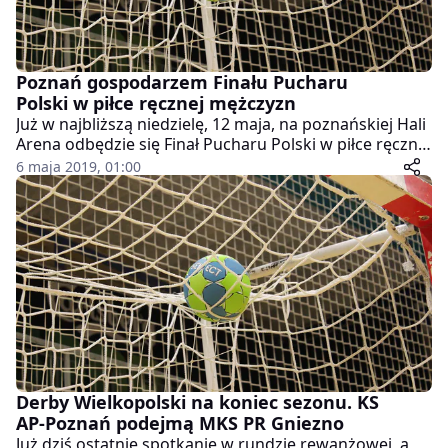
Poznań gospodarzem Finału Pucharu
Polski w piłce ręcznej mężczyzn
Już w najbliższą niedzielę, 12 maja, na poznańskiej Hali
Arena odbędzie się Finał Pucharu Polski w piłce ręcznej
mężczyzn. Na parkiecie zmierzą się PGE Vive Kielce z
6 maja 2019, 01:00
Orlen Wisłą Płock.
Derby Wielkopolski na koniec sezonu. KS
AP-Poznań podejmą MKS PR Gniezno
Już dziś ostatnie spotkanie w rundzie rewanżowej, a