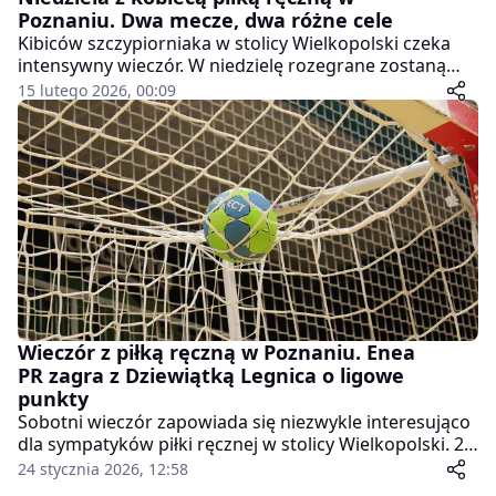
Poznaniu. Dwa mecze, dwa różne cele
Kibiców szczypiorniaka w stolicy Wielkopolski czeka
intensywny wieczór. W niedzielę rozegrane zostaną
dwa spotkania ligowe z udziałem poznańskich drużyn
15 lutego 2026, 00:09
– najpierw na parkiecie pojawi się ENEA Piłka Ręczna
Poznań, a godzinę później KS Pyrki Poznań.
Wieczór z piłką ręczną w Poznaniu. Enea
PR zagra z Dziewiątką Legnica o ligowe
punkty
Sobotni wieczór zapowiada się niezwykle interesująco
dla sympatyków piłki ręcznej w stolicy Wielkopolski. 24
stycznia o godzinie 18:00 w hali Akademii Wychowania
24 stycznia 2026, 12:58
Fizycznego rozegrane zostanie spotkanie Ligi