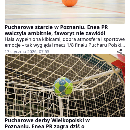
Pucharowe starcie w Poznaniu. Enea PR
walczyła ambitnie, faworyt nie zawiódł
Hala wypełniona kibicami, dobra atmosfera i sportowe
emocje – tak wyglądał mecz 1/8 finału Pucharu Polski
piłkarek ręcznych pomiędzy Enea Piłka Ręczna Poznań
17 stycznia 2026, 07:55
a Enea MKS Gniezno. Spotkanie zakończyło się
wyraźnym zwycięstwem zespołu z Gniezna 35:24,
jednak poznanianki mogą zejść z parkietu z
podniesionymi głowami.
Pucharowe derby Wielkopolski w
Poznaniu. Enea PR zagra dziś o