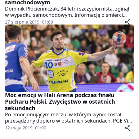
samochodowym
Dominik Płócienniczak, 34-letni szczypiornista, zginął
w wypadku samochodowym. Informację o śmierci
zawodnika podał klub Chrobry Głogów.
27 sierpnia 2019, 01:00
Moc emocji w Hali Arena podczas finału
Pucharu Polski. Zwycięstwo w ostatnich
sekundach
Po emocjonującym meczu, w którym wynik został
przesądzony dopiero w ostatnich sekundach, PGE Vive
Kielce po raz 11. z rzędu sięgnęli po Puchar Polski w
12 maja 2019, 01:00
piłce ręcznej mężczyzn. Finał, w którym kielczanie