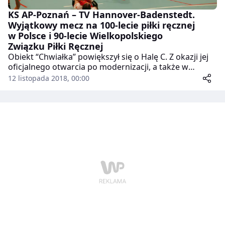
KS AP-Poznań – TV Hannover-Badenstedt.
Wyjątkowy mecz na 100-lecie piłki ręcznej
w Polsce i 90-lecie Wielkopolskiego
Związku Piłki Ręcznej
Obiekt “Chwiałka” powiększył się o Halę C. Z okazji jej
oficjalnego otwarcia po modernizacji, a także w
związku z przypadającymi w tym roku 100-leciem piłki
12 listopada 2018, 00:00
ręcznej na ziemiach polskich oraz 90-leciem
Wielkopolskiego Związku Piłki Ręcznej rozegrano tam
wyjątkowy mecz. Na parkiecie spotkały się drużyny KS
AP – Poznań oraz TV Hannover Badenstedt.