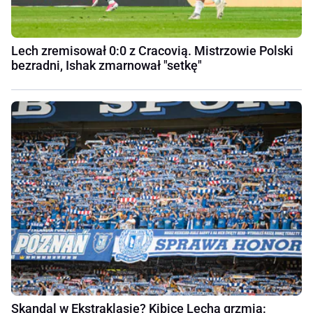
Lech zremisował 0:0 z Cracovią. Mistrzowie Polski
bezradni, Ishak zmarnował "setkę"
Skandal w Ekstraklasie? Kibice Lecha grzmią: