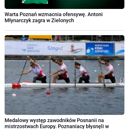
Warta Poznań wzmacnia ofensywę. Antoni
Młynarczyk zagra w Zielonych
Medalowy występ zawodników Posnanii na
mistrzostwach Europy. Poznaniacy błysnęli w