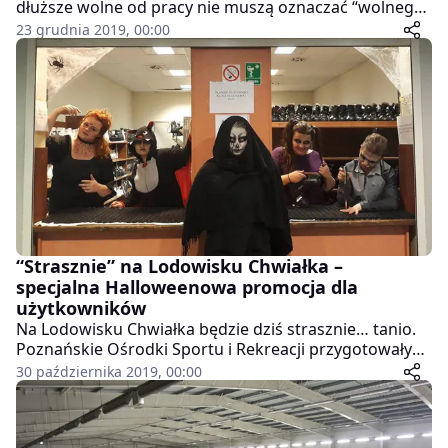
dłuższe wolne od pracy nie muszą oznaczać “wolnego”
od aktywności fizycznej. Wręcz przeciwnie – w okresie,
23 grudnia 2019, 00:00
w którym trudno oprzeć się świątecznym potrawom
warto na bieżąco zadbać o odpowiednie spalanie
dodatkowych kalorii. POSiR zapraszają do swoich
obiektów, które jednak będą funkcjonowały w
najbliższych dniach nieco inaczej niż zwykle.
“Strasznie” na Lodowisku Chwiałka –
specjalna Halloweenowa promocja dla
użytkowników
Na Lodowisku Chwiałka będzie dziś strasznie… tanio.
Poznańskie Ośrodki Sportu i Rekreacji przygotowały
specjalną promocję z okazji Halloween.
30 października 2019, 00:00