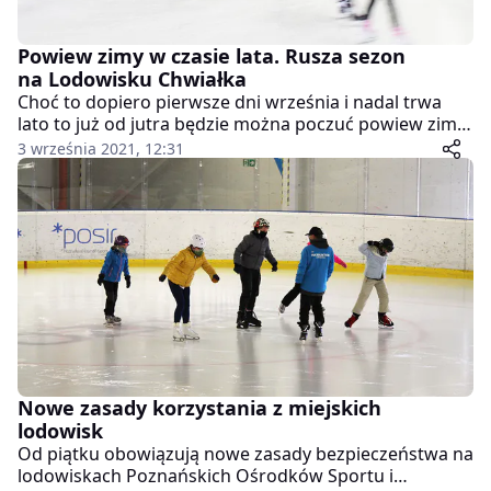
Powiew zimy w czasie lata. Rusza sezon
na Lodowisku Chwiałka
Choć to dopiero pierwsze dni września i nadal trwa
lato to już od jutra będzie można poczuć powiew zimy.
Na szczęście to nie załamanie pogody, a otwarcie
3 września 2021, 12:31
sezonu na Lodowisku Chwiałka.
Nowe zasady korzystania z miejskich
lodowisk
Od piątku obowiązują nowe zasady bezpieczeństwa na
lodowiskach Poznańskich Ośrodków Sportu i