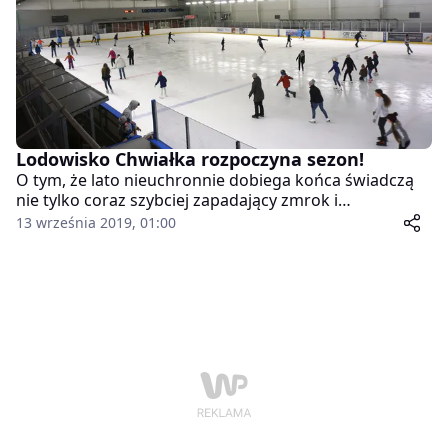
Lodowisko Chwiałka rozpoczyna sezon!
O tym, że lato nieuchronnie dobiega końca świadczą
nie tylko coraz szybciej zapadający zmrok i
chłodniejsze dni, ale także… otwarcie sezonu na
13 września 2019, 01:00
Lodowisku Chwiałka, które zaplanowano już na
najbliższy weekend.