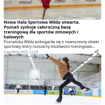
Nowa Hala Sportowa Wilda otwarta.
Poznań zyskuje całoroczną bazę
treningową dla sportów zimowych i
halowych
Poznańska Wilda wzbogaciła się o nowoczesny obiekt
sportowy, który rozszerzy możliwości treningowe
klubów i amatorów. Nowa Hala Sportowa Wilda przy
4 grudnia 2025, 22:33
ul. o. Mariana Żelazka została oficjalnie otwarta 4
grudnia, a już od następnego dnia mogą korzystać z
niej łyżwiarze, hokeiści, curlingiści i miłośnicy sportów
halowych.