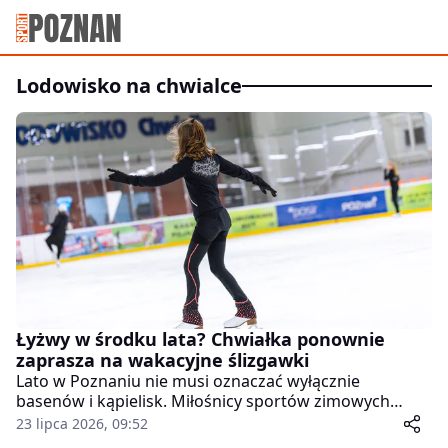
lodowisko na chwialce
Łyżwy w środku lata? Chwiałka ponownie
zaprasza na wakacyjne ślizgawki
Lato w Poznaniu nie musi oznaczać wyłącznie
basenów i kąpielisk. Miłośnicy sportów zimowych
również znajdą coś dla siebie. Poznańskie Ośrodki
23 lipca 2026, 09:52
Sportu i Rekreacji przygotowały wakacyjny cykl