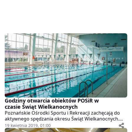
Godziny otwarcia obiektów POSiR w
czasie Świąt Wielkanocnych
Poznańskie Ośrodki Sportu i Rekreacji zachęcają do
aktywnego spędzania okresu Świąt Wielkanocnych.
Obiekty Ośrodków będą jednak czynne w nieco innych
19 kwietnia 2019, 01:00
niż zwykle godzinach.