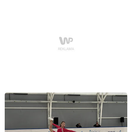
ślizgawek na Lodowisku Chwiałka. Przez całe wakacje
obiekt będzie otwierany w wybrane weekendy, dając
mieszkańcom możliwość jazdy na łyżwach nawet
podczas letnich upałów.