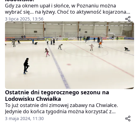
Gdy za oknem upał i słońce, w Poznaniu można
wybrać się… na łyżwy. Choć to aktywność kojarzona
raczej z zimniejszymi miesiącami, to w stolicy
3 lipca 2025, 13:56
Wielkopolski jest miejsce, gdzie można poślizgać się na
łyżwach przez niemal cały rok.
Ostatnie dni tegorocznego sezonu na
Lodowisku Chwiałka
To już ostatnie dni zimowej zabawy na Chwiałce.
Jedynie do końca tygodnia można korzystać z
Lodowiska Chwiałka. Poznańskie Ośrodki Sportu i
3 maja 2024, 11:30
Rekreacji przygotowały specjalne atrakcje na ostatni
dzień sezonu.