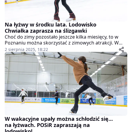
Na łyżwy w środku lata. Lodowisko
Chwiałka zaprasza na ślizgawki
Choć do zimy pozostało jeszcze kilka miesięcy, to w
Poznaniu można skorzystać z zimowych atrakcji. W
każdą niedzielę sierpnia można korzystać z Lodowiska
2 sierpnia 2025, 18:22
Chwiałka i szlifować swoją formę na sezon.
W wakacyjne upały można schłodzić się...
na łyżwach. POSiR zapraszają na
lodowisko!