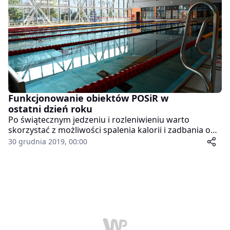
Poznańskie Ośrodki Sportu i Rekreacji, które
przygotowały specjalną promocję dla par na terenie
swoich obiektów.
Funkcjonowanie obiektów POSiR w
ostatni dzień roku
Po świątecznym jedzeniu i rozleniwieniu warto
skorzystać z możliwości spalenia kalorii i zadbania o
swoją kondycję. W Sylwestra obiekty POSiR będą w
30 grudnia 2019, 00:00
większości czynne, jednak w nieco innych godzinach
niż zwykle. Warto zapoznać się z godzinami otwarcia.