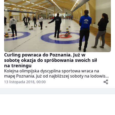
Curling powraca do Poznania. Już w
sobotę okazja do spróbowania swoich sił
na treningu
Kolejna olimpijska dyscyplina sportowa wraca na
mapę Poznania. Już od najbliższej soboty na lodowisku
Chwiałka odbywać się będą treningi Poznańskiego
13 listopada 2018, 00:00
Klubu Curlingowego. Dla mieszkańców oznacza to
możliwość spróbowania swoich sił w tym sporcie.