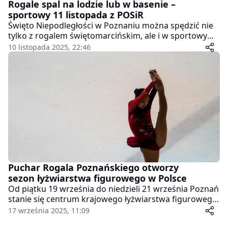
Rogale spal na lodzie lub w basenie –
sportowy 11 listopada z POSiR
Święto Niepodległości w Poznaniu można spędzić nie
tylko z rogalem świętomarcińskim, ale i w sportowym
rytmie. Poznańskie Ośrodki Sportu i Rekreacji
10 listopada 2025, 22:46
zapraszają 11 listopada na swoje obiekty – to
doskonała okazja, by po słodkiej uczcie zadbać o
kondycję i spalić nadprogramowe kalorie.
Puchar Rogala Poznańskiego otworzy
sezon łyżwiarstwa figurowego w Polsce
Od piątku 19 września do niedzieli 21 września Poznań
stanie się centrum krajowego łyżwiarstwa figurowego.
W hali "Chwiałka" przy ul. Żelazka rozegrany zostanie
17 września 2025, 11:09
Puchar Rogala Poznańskiego – ogólnopolskie zawody