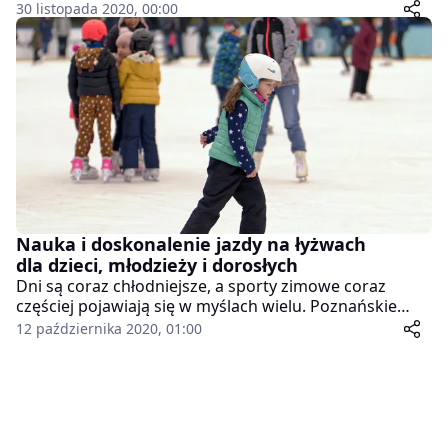
Rekreacji.
30 listopada 2020, 00:00
Nauka i doskonalenie jazdy na łyżwach
dla dzieci, młodzieży i dorosłych
Dni są coraz chłodniejsze, a sporty zimowe coraz
częściej pojawiają się w myślach wielu. Poznańskie
Ośrodki Sportu i Rekreacji zapraszają na naukę jazdy
12 października 2020, 01:00
na łyżwach, która dostępna jest na lodowisku
Chwiałka. Zajęcia prowadzone są dla dzieci, młodzieży i
dorosłych.