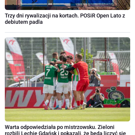
Trzy dni rywalizacji na kortach. POSiR Open Lato z
debiutem padla
Warta odpowiedziała po mistrzowsku. Zieloni
rozbili Lechię Gdańsk i pokazali, że będą liczyć się