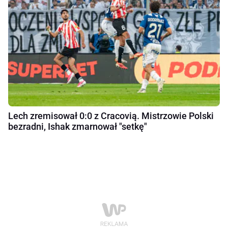
Lech zremisował 0:0 z Cracovią. Mistrzowie Polski
bezradni, Ishak zmarnował "setkę"