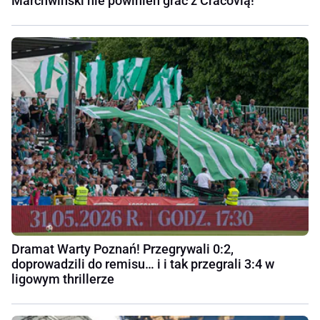
Marchwiński nie powinien grać z Cracovią!
Dramat Warty Poznań! Przegrywali 0:2,
doprowadzili do remisu… i i tak przegrali 3:4 w
ligowym thrillerze