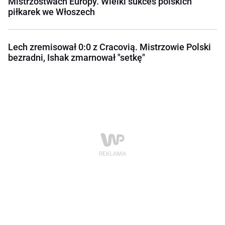
Mistrzostwach Europy. Wielki sukces polskich
piłkarek we Włoszech
Lech zremisował 0:0 z Cracovią. Mistrzowie Polski
bezradni, Ishak zmarnował "setkę"