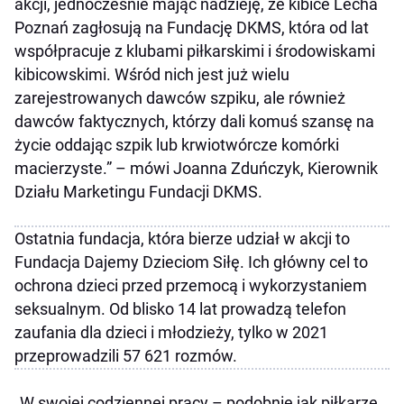
akcji, jednocześnie mając nadzieję, że kibice Lecha
Poznań zagłosują na Fundację DKMS, która od lat
współpracuje z klubami piłkarskimi i środowiskami
kibicowskimi. Wśród nich jest już wielu
zarejestrowanych dawców szpiku, ale również
dawców faktycznych, którzy dali komuś szansę na
życie oddając szpik lub krwiotwórcze komórki
macierzyste.” – mówi Joanna Zduńczyk, Kierownik
Działu Marketingu Fundacji DKMS.
Ostatnia fundacja, która bierze udział w akcji to
Fundacja Dajemy Dzieciom Siłę. Ich główny cel to
ochrona dzieci przed przemocą i wykorzystaniem
seksualnym. Od blisko 14 lat prowadzą telefon
zaufania dla dzieci i młodzieży, tylko w 2021
przeprowadzili 57 621 rozmów.
„W swojej codziennej pracy – podobnie jak piłkarze,