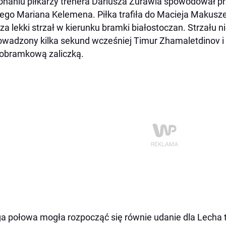
naniu piłkarzy trenera Dariusza Żurawia spowodował prze
ego Mariana Kelemena. Piłka trafiła do Macieja Makusze
 za lekki strzał w kierunku bramki białostoczan. Strzału ni
wadzony kilka sekund wcześniej Timur Zhamaletdinov i L
obramkową zaliczką.
a połowa mogła rozpocząć się równie udanie dla Lecha t