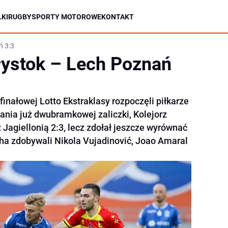
KI
RUGBY
SPORTY MOTOROWE
KONTAKT
ń 3:3
ałystok – Lech Poznań
finałowej Lotto Ekstraklasy rozpoczęli piłkarze
nia już dwubramkowej zaliczki, Kolejorz
 Jagiellonią 2:3, lecz zdołał jeszcze wyrównać
cha zdobywali Nikola Vujadinović, Joao Amaral