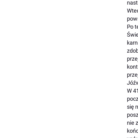
nast
Wted
pows
Po t
Świe
karn
zdob
prze
kont
prze
Jóźw
W 41
pocz
się 
posz
nie 
końc