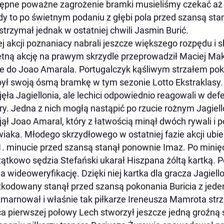
ępne poważne zagrożenie bramki musieliśmy czekać aż 
y to po świetnym podaniu z głębi pola przed szansą sta
trzymał jednak w ostatniej chwili Jasmin Burić.
ej akcji poznaniacy nabrali jeszcze większego rozpędu i s
tną akcję na prawym skrzydle przeprowadził Maciej Mak
e do Joao Amarala. Portugalczyk kąśliwym strzałem po
ył swoją ósmą bramkę w tym sezonie Lotto Ekstraklasy
jęła Jagiellonia, ale lechici odpowiednio reagowali w de
ry. Jedna z nich mogłą nastąpić po rzucie rożnym Jagiello
jął Joao Amaral, który z łatwością minął dwóch rywali i 
iaka. Młodego skrzydłowego w ostatniej fazie akcji ubie
. minucie przed szansą stanął ponownie Imaz. Po minięc
ątkowo sędzia Stefański ukarał Hiszpana żóltą kartką. 
na wideoweryfikację. Dzięki niej kartka dla gracza Jagiel
kodowany stanął przed szansą pokonania Buricia z jede
zmarnował i właśnie tak piłkarze Ireneusza Mamrota strz
a pierwszej połowy Lech stworzył jeszcze jedną groźną 