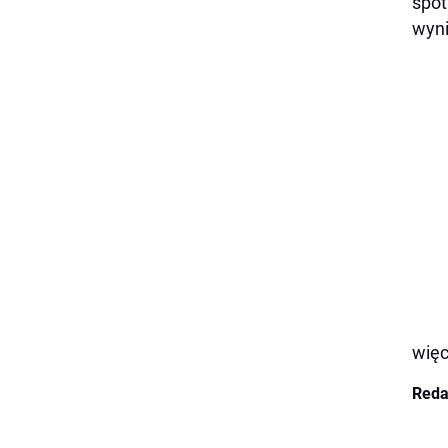
spot
wyni
więc
Reda