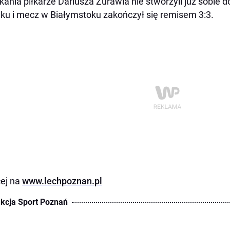
kania piłkarze Dariusza Żurawia nie stworzyli już sobie 
ku i mecz w Białymstoku zakończył się remisem 3:3.
ej na
www.lechpoznan.pl
kcja Sport Poznań