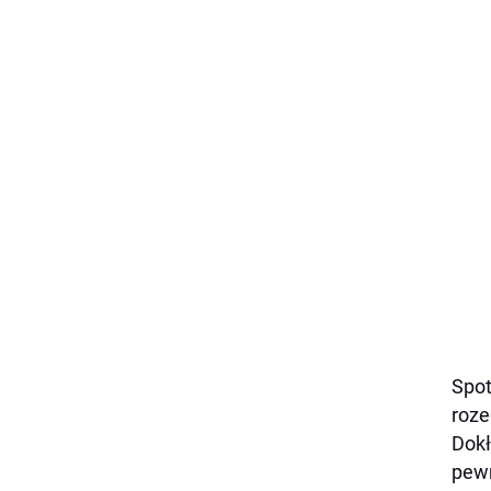
Spot
roze
Dokł
pewn