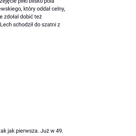
jęcie piłki blisko pola
wskiego, który oddał celny,
e zdołał dobić też
ech schodził do szatni z
ak jak pierwsza. Już w 49.