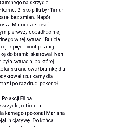
 Gumnego na skrzydle
rne. Blisko piłki był Timur
został bez zmian. Napór
neusza Mamrota zdołali
nym pierwszy dopadł do niej
ego w tej sytuacji Buricia.
i już pięć minut później
łkę do bramki skierował Ivan
 była sytuacja, po której
Stefański anulował bramkę dla
odyktował rzut karny dla
Imaz i po raz drugi pokonał
Po akcji Filipa
skrzydle, u Timura
la karnego i pokonał Mariana
ął inicjatywę. Do końca