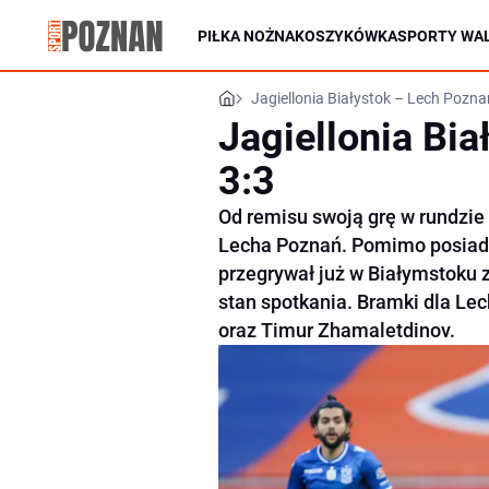
PIŁKA NOŻNA
KOSZYKÓWKA
SPORTY WAL
Jagiellonia Białystok – Lech Pozna
Jagiellonia Bi
3:3
Od remisu swoją grę w rundzie 
Lecha Poznań. Pomimo posiada
przegrywał już w Białymstoku z
stan spotkania. Bramki dla Le
oraz Timur Zhamaletdinov.