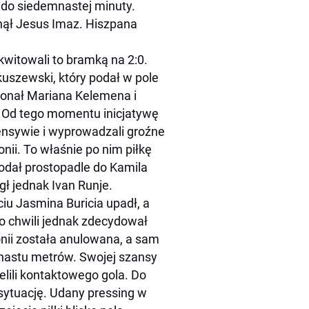
do siedemnastej minuty.
nął Jesus Imaz. Hiszpana
kwitowali to bramką na 2:0.
uszewski, który podał w pole
konał Mariana Kelemena i
. Od tego momentu inicjatywę
fensywie i wyprowadzali groźne
nii. To właśnie po nim piłkę
podał prostopadle do Kamila
gł jednak Ivan Runje.
iu Jasmina Buricia upadł, a
Po chwili jednak zdecydował
lonii została anulowana, a sam
nastu metrów. Swojej szansy
elili kontaktowego gola. Do
sytuację. Udany pressing w