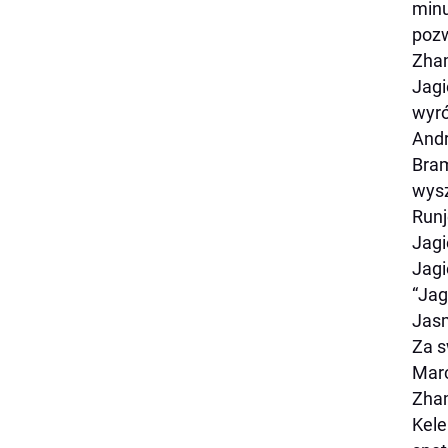
minu
pozw
Zham
Jagi
wyró
Andr
Bram
wysz
Runj
Jagi
Jagi
“Jag
Jasm
Za s
Marc
Zham
Kele