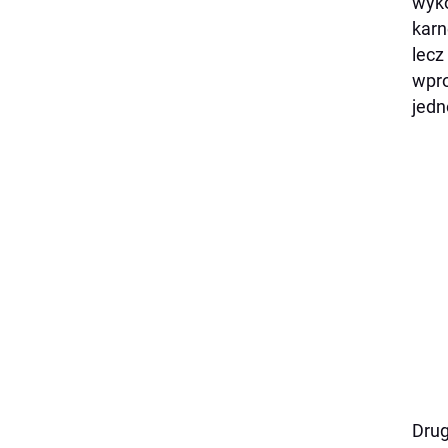
wyko
karn
lecz
wpro
jedn
Drug