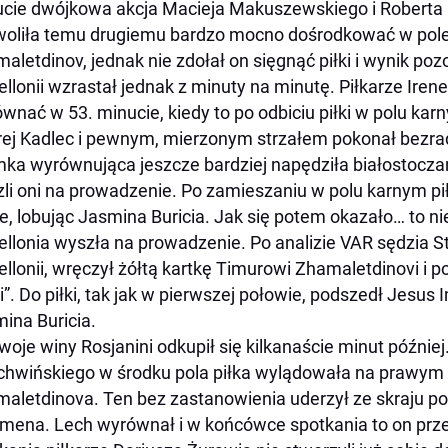
cie dwójkowa akcja Macieja Makuszewskiego i Roberta
oliła temu drugiemu bardzo mocno dośrodkować w pole ka
aletdinov, jednak nie zdołał on sięgnąć piłki i wynik po
ellonii wzrastał jednak z minuty na minutę. Piłkarze Ire
wnać w 53. minucie, kiedy to po odbiciu piłki w polu kar
ej Kadlec i pewnym, mierzonym strzałem pokonał bezradn
ka wyrównująca jeszcze bardziej napędziła białostoczan 
li oni na prowadzenie. Po zamieszaniu w polu karnym pi
e, lobując Jasmina Buricia. Jak się potem okazało… to nie
ellonia wyszła na prowadzenie. Po analizie VAR sędzia 
ellonii, wręczył żółtą kartkę Timurowi Zhamaletdinovi i p
i”. Do piłki, tak jak w pierwszej połowie, podszedł Jesus 
ina Buricia.
woje winy Rosjanini odkupił się kilkanaście minut później. 
hwińskiego w środku pola piłka wylądowała na prawym 
aletdinova. Ten bez zastanowienia uderzył ze skraju po
mena. Lech wyrównał i w końcówce spotkania to on przej