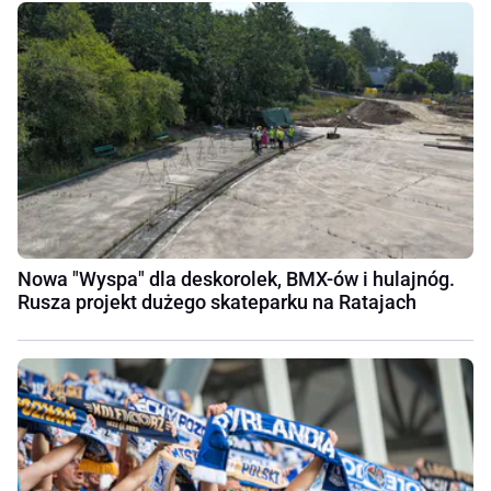
Nowa "Wyspa" dla deskorolek, BMX-ów i hulajnóg.
Rusza projekt dużego skateparku na Ratajach