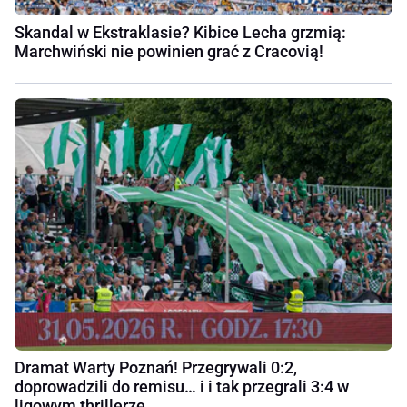
Skandal w Ekstraklasie? Kibice Lecha grzmią:
Marchwiński nie powinien grać z Cracovią!
Dramat Warty Poznań! Przegrywali 0:2,
doprowadzili do remisu… i i tak przegrali 3:4 w
ligowym thrillerze