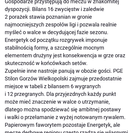
Gospodarze przystępują do meczu w znakomitej
dyspozycji. Bilans 16 zwycięstw i zaledwie
2 porażek stawia poznanian w gronie
najmocniejszych zespołów ligi i pozwala realnie
myśleć o walce w decydującej fazie sezonu.
Energetyk od początku rozgrywek imponuje
stabilnością formy, a szczególnie mocnym
elementem drużyny jest konsekwencja w grze oraz
skuteczność w końcówkach setów.
Zupełnie inne nastroje panują w obozie gości. PGE
Stilon Gorzów Wielkopolski zajmuje przedostatnie
miejsce w tabeli z bilansem 6 wygranych
i 12 przegranych. Dla przyjezdnych każdy punkt
może mieć znaczenie w walce o utrzymanie,
dlatego można spodziewać się ambitnej postawy
i walki o przełamanie z wyżej notowanym rywalem.
Papierowym faworytem pozostaje Energetyk, ale
mecze derbowe regionu często rządzą się własnymi