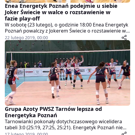
Enea Energetyk Poznań podejmie u siebie
Joker Świecie w walce o rozstawienie w
fazie play-off
W sobotę (23 lutego), o godzinie 18:00 Enea Energetyk
Poznań powalczy z Jokerem Świecie o rozstawienie w
fazie play-off. Będzie to ostatnie spotkanie sezonu
22 lutego 2019, 00:00
zasadniczego i od wyniku meczu zależy rozstawienie
obu ekip w kolejnej rundzie.
Grupa Azoty PWSZ Tarnów lepsza od
Energetyka Poznań
Tarnowianki pokonały dotychczasowego wicelidera
tabeli 3:0 (25:19, 27:25, 25:21). Energetyk Poznań nie
wykorzystał swojej szansy, mimo tego, że zawodniczki
17 lutego 2019, 00:00