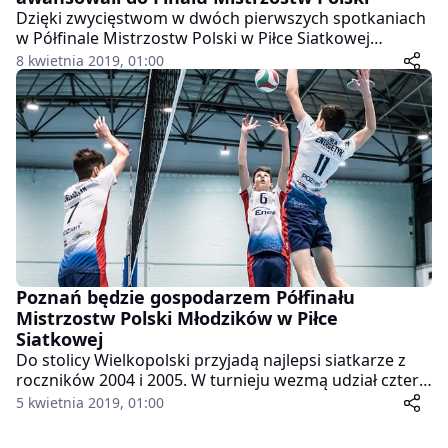
Dzięki zwycięstwom w dwóch pierwszych spotkaniach
w Półfinale Mistrzostw Polski w Piłce Siatkowej
Młodzików, młodzi siatkarze Energetyka awansowali
8 kwietnia 2019, 01:00
do wielkiego finału. Turniej rozgrywano na
poznańskiej „chwiałce”.
Poznań będzie gospodarzem Półfinału
Mistrzostw Polski Młodzików w Piłce
Siatkowej
Do stolicy Wielkopolski przyjadą najlepsi siatkarze z
roczników 2004 i 2005. W turnieju wezmą udział cztery
silne zespoły, a będą to: gospodarze – Enea Energetyk
5 kwietnia 2019, 01:00
Poznań, a także KS Gwardia Wrocław, ŻAT Jastrzębski
Węgiel i RCS Czarni Radom. Konkurencja jest bardzo