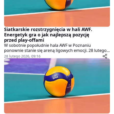
Siatkarskie rozstrzygnięcia w hali AWF.
Energetyk gra o jak najlepszą pozycję
przed play-offami
W sobotnie popołudnie hala AWF w Poznaniu
ponownie stanie się areną ligowych emocji. 28 lutego
o godzinie 15:00 kibice zobaczą ostatnie spotkanie
28 lutego 2026, 09:16
rundy zasadniczej w 2. lidze siatkówki kobiet. Enea
Energetyk Poznań podejmie zespół UKS Szamotulanin,
a stawką meczu będzie nie tylko prestiż, ale przede
wszystkim korzystne rozstawienie przed fazą play-off.