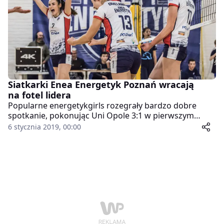
Siatkarki Enea Energetyk Poznań wracają
na fotel lidera
Popularne energetykgirls rozegrały bardzo dobre
spotkanie, pokonując Uni Opole 3:1 w pierwszym
tegorocznym starciu. MVP meczu wybrana została
6 stycznia 2019, 00:00
Aleksandra Omelaniuk.