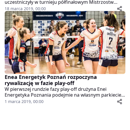
uczestniczyły w turnieju półfinałowym Mistrzostw
Polski w Dąbrowie Górniczej. Podopieczne Marcina
18 marca 2019, 00:00
Orlika wygrały cały turniej i pewnie awansowały do
finałów w Ketrzynie.
Enea Energetyk Poznań rozpoczyna
rywalizację w fazie play-off
W pierwszej rundzie fazy play-off drużyna Enei
Energetyka Poznania podejmie na własnym parkiecie
ekipę Jokera Mekro Świecie. Początek obu spotkań w
1 marca 2019, 00:00
sobotę i w niedzielę 17:00.