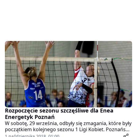
Rozpoczęcie sezonu szczęśliwe dla Enea
Energetyk Poznań
W sobotę, 29 września, odbyły się zmagania, które były
początkiem kolejnego sezonu 1 Ligi Kobiet. Poznański
zespół Enea Energetyk Poznań zmierzył się w
1 października 2018, 01:00