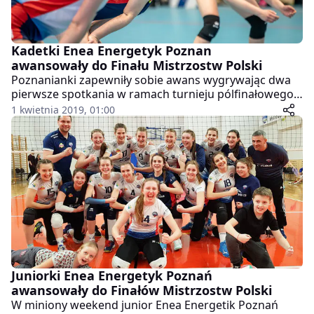
Kadetki Enea Energetyk Poznan
awansowały do Finału Mistrzostw Polski
Poznanianki zapewniły sobie awans wygrywając dwa
pierwsze spotkania w ramach turnieju pólfinałowego,
rozgrywanego na „Chwiałce”. Kadetki Enea Energetyka
1 kwietnia 2019, 01:00
Poznań o awans walczyły z trzema zespołami: SMS
Ostróda, MOS Wola Warszawa i UKS Atena Warszawa.
Juniorki Enea Energetyk Poznań
awansowały do Finałów Mistrzostw Polski
W miniony weekend junior Enea Energetik Poznań