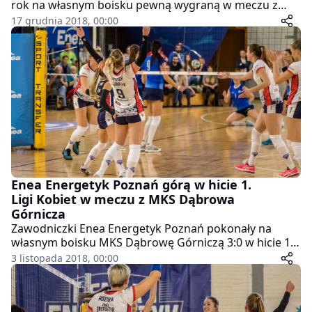
rok na własnym boisku pewną wygraną w meczu z
UKS Szóstka Mielec. Poznanianki ostatni mecz w tym
17 grudnia 2018, 00:00
roku rozegrają na wyjeździe z BlueSoft Mazovia
Warszawa.
Enea Energetyk Poznań górą w hicie 1.
Ligi Kobiet w meczu z MKS Dąbrowa
Górnicza
Zawodniczki Enea Energetyk Poznań pokonały na
własnym boisku MKS Dąbrowę Górniczą 3:0 w hicie 1
Ligi Kobiet. Poznańska drużyna wyprzedziła tym
3 listopada 2018, 00:00
samym dąbrowianki w tabeli ligowej.