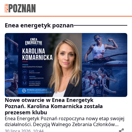
enea energetyk poznan
Nowe otwarcie w Enea Energetyk
Poznań. Karolina Komarnicka została
prezesem klubu
Enea Energetyk Poznań rozpoczyna nowy etap swojej
działalności. Decyzją Walnego Zebrania Członków
klubu funkcję prezesa objęła Karolina Komarnicka –
30 lipca 2026, 10:44