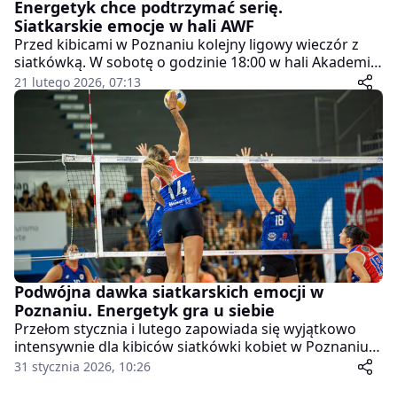
Energetyk chce podtrzymać serię.
Siatkarskie emocje w hali AWF
Przed kibicami w Poznaniu kolejny ligowy wieczór z
siatkówką. W sobotę o godzinie 18:00 w hali Akademii
Wychowania Fizycznego Enea Energetyk Poznań
21 lutego 2026, 07:13
podejmie PGE Stilon Gorzów Wielkopolski w spotkaniu
2 ligi mężczyzn.
Podwójna dawka siatkarskich emocji w
Poznaniu. Energetyk gra u siebie
Przełom stycznia i lutego zapowiada się wyjątkowo
intensywnie dla kibiców siatkówki kobiet w Poznaniu.
W hali POSiR AWF miejscowy Enea Energetyk Poznań
31 stycznia 2026, 10:26
rozegra w jeden weekend dwa ligowe spotkania w