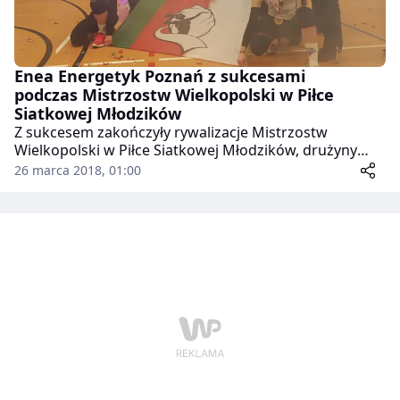
Enea Energetyk Poznań z sukcesami
podczas Mistrzostw Wielkopolski w Piłce
Siatkowej Młodzików
Z sukcesem zakończyły rywalizacje Mistrzostw
Wielkopolski w Piłce Siatkowej Młodzików, drużyny
Enea Energetyk Poznań. Zawodniczki zostały najlepszą
26 marca 2018, 01:00
ekipą województwa, natomiast ich koledzy, zdobyli
brązowy medal.