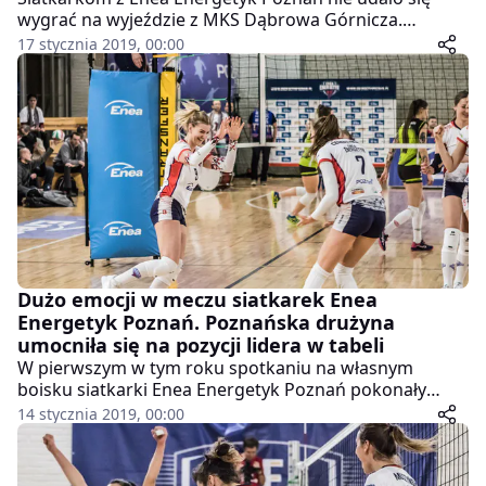
wygrać na wyjeździe z MKS Dąbrowa Górnicza.
Gospodynie wygrały spotkanie 3:1, ale poznanianki
17 stycznia 2019, 00:00
utrzymały pozycję lidera tabeli.
Dużo emocji w meczu siatkarek Enea
Energetyk Poznań. Poznańska drużyna
umocniła się na pozycji lidera w tabeli
W pierwszym w tym roku spotkaniu na własnym
boisku siatkarki Enea Energetyk Poznań pokonały
Volley Toruń i umocniły się na pozycji lidera w tabeli.
14 stycznia 2019, 00:00
Zawodniczki mogły liczyć na doping licznie
zgromadzonej na trybunach publiki.