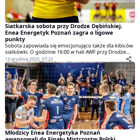
Siatkarska sobota przy Drodze Dębińskiej.
Enea Energetyk Poznań zagra o ligowe
punkty
Sobota zapowiada się emocjonująco także dla kibiców
siatkówki. O godzinie 16:00 w hali AWF przy Drodze
Dębińskiej Enea Energetyk Poznań rozegra kolejne
13 grudnia 2025, 07:22
spotkanie w ramach 2 ligi siatkówki kobiet. Rywalkami
poznanianek będzie drużyna SMS Police.
Młodzicy Enea Energetyka Poznań
awansowali do Finału Mistrzostw Polski