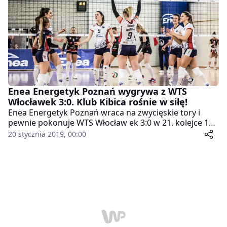
Enea Energetyk Poznań wygrywa z WTS
Włocławek 3:0. Klub Kibica rośnie w siłę!
Enea Energetyk Poznań wraca na zwycięskie tory i
pewnie pokonuje WTS Włocław ek 3:0 w 21. kolejce 1
Lidze Kobiet. Przy komplecie publiczności popularne
20 stycznia 2019, 00:00
#energetykgirls zaliczyły świetny występ, dzięki czemu
pozycja lidera tabela pozostaje nadal w Poznaniu. Na
trybunach brylował poznański Klub Kibica, który został
oficjalnie założon y na przedmeczowym spotkaniu.