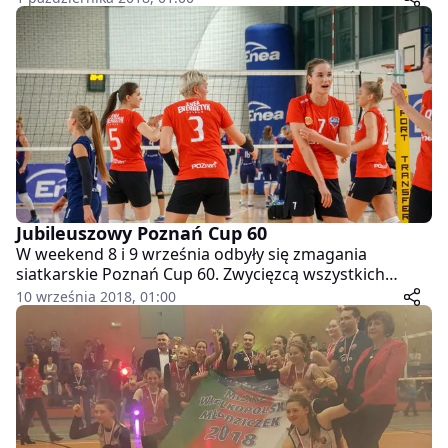
pierwszym meczu z KŚ AZS Politechniki Śląskiej w
Gliwicach i zwyciężył przewagą 3:1.
Jubileuszowy Poznań Cup 60
W weekend 8 i 9 września odbyły się zmagania
siatkarskie Poznań Cup 60. Zwycięzcą wszystkich
meczów okazał się zespół Bank Pocztowy Pałac
10 września 2018, 01:00
Bydgoszcz.