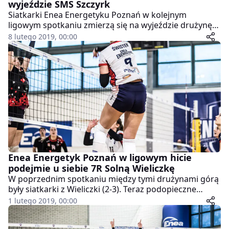
wyjeździe SMS Szczyrk
Siatkarki Enea Energetyku Poznań w kolejnym
ligowym spotkaniu zmierzą się na wyjeździe drużynę
SMS-u Szczyrk. Początek spotkania w sobotę, 9 lutego,
8 lutego 2019, 00:00
o godzinie 17:00.
Enea Energetyk Poznań w ligowym hicie
podejmie u siebie 7R Solną Wieliczkę
W poprzednim spotkaniu między tymi drużynami górą
były siatkarki z Wieliczki (2-3). Teraz podopieczne
trenera Marcina Patyka będą miały idealną okazję do
1 lutego 2019, 00:00
rewanżu.