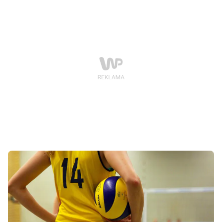
ramach rozgrywek 2. ligi, serwując fanom sportu
solidną porcję emocji.