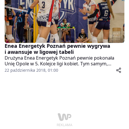
Enea Energetyk Poznań pewnie wygrywa
i awansuje w ligowej tabeli
Drużyna Enea Energetyk Poznań pewnie pokonała
Unię Opole w 5. Kolejce ligi kobiet. Tym samym,
zawodniczki ze stolicy Wielkopolski znalazła się na 3.
22 października 2018, 01:00
miejscu w tabeli.