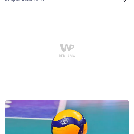
osoba od ponad trzech dekad związana z
Energetykiem jako zawodniczka, trenerka, sędzia i
działaczka sportowa.