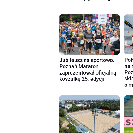
Pol
Jubileusz na sportowo.
na 
Poznań Maraton
Poz
zaprezentował oficjalną
skł
koszulkę 25. edycji
o m