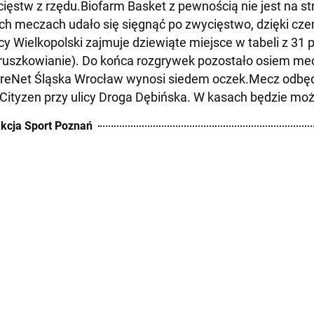
ięstw z rzędu.Biofarm Basket z pewnością nie jest na str
h meczach udało się sięgnąć po zwycięstwo, dzięki cz
icy Wielkopolski zajmuje dziewiąte miejsce w tabeli z 31 
ruszkowianie). Do końca rozgrywek pozostało osiem mecz
reNet Śląska Wrocław wynosi siedem oczek.Mecz odbędz
 Cityzen przy ulicy Droga Dębińska. W kasach będzie moż
kcja Sport Poznań