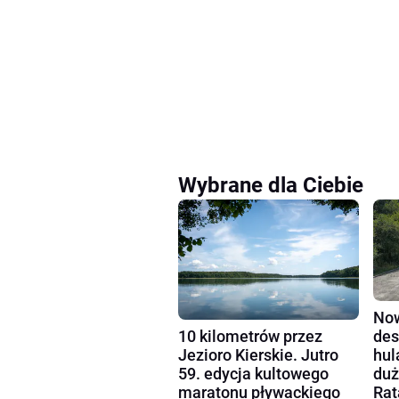
Wybrane dla Ciebie
Now
10 kilometrów przez
des
Jezioro Kierskie. Jutro
hul
59. edycja kultowego
duż
maratonu pływackiego
Rat