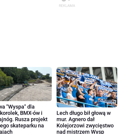
a "Wyspa" dla
korolek, BMX-ów i
Lech długo bił głową w
ajnóg. Rusza projekt
mur. Agnero dał
ego skateparku na
Kolejorzowi zwycięstwo
ajach
nad mistrzem Wysp