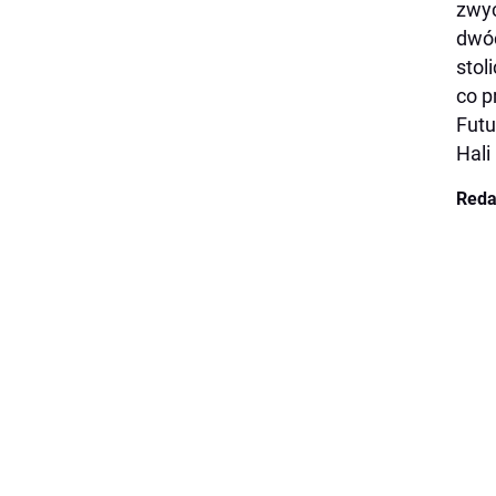
zwyc
dwóc
stol
co p
Futu
Hali
Reda