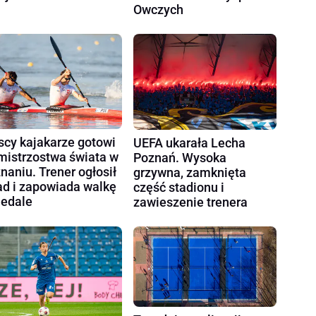
Owczych
scy kajakarze gotowi
UEFA ukarała Lecha
mistrzostwa świata w
Poznań. Wysoka
naniu. Trener ogłosił
grzywna, zamknięta
ad i zapowiada walkę
część stadionu i
edale
zawieszenie trenera