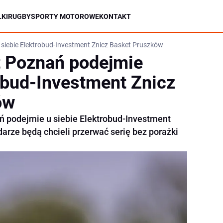
KI
RUGBY
SPORTY MOTOROWE
KONTAKT
siebie Elektrobud-Investment Znicz Basket Pruszków
t Poznań podejmie
robud-Investment Znicz
ów
ń podejmie u siebie Elektrobud-Investment
arze będą chcieli przerwać serię bez porażki