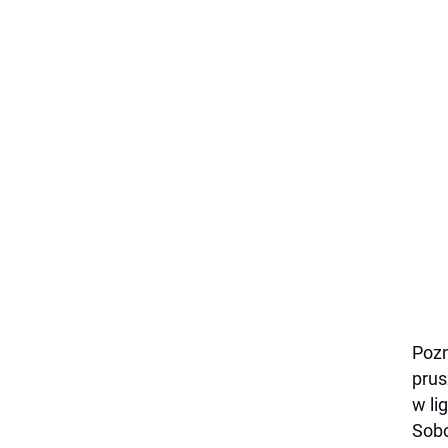
Pozn
prus
w li
Sobo