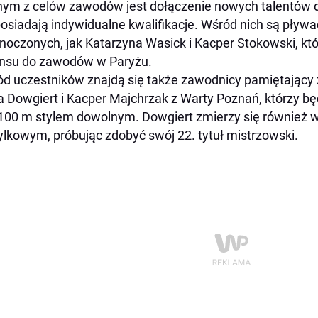
ym z celów zawodów jest dołączenie nowych talentów d
posiadają indywidualne kwalifikacje. Wśród nich są pływ
noczonych, jak Katarzyna Wasick i Kacper Stokowski, kt
nsu do zawodów w Paryżu.
d uczestników znajdą się także zawodnicy pamiętający 
 Dowgiert i Kacper Majchrzak z Warty Poznań, którzy b
 100 m stylem dowolnym. Dowgiert zmierzy się również 
lkowym, próbując zdobyć swój 22. tytuł mistrzowski.