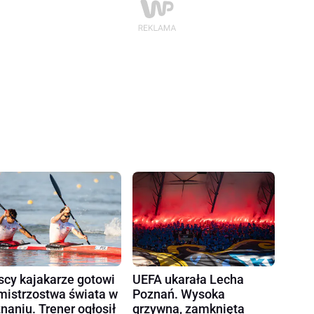
scy kajakarze gotowi
UEFA ukarała Lecha
mistrzostwa świata w
Poznań. Wysoka
naniu. Trener ogłosił
grzywna, zamknięta