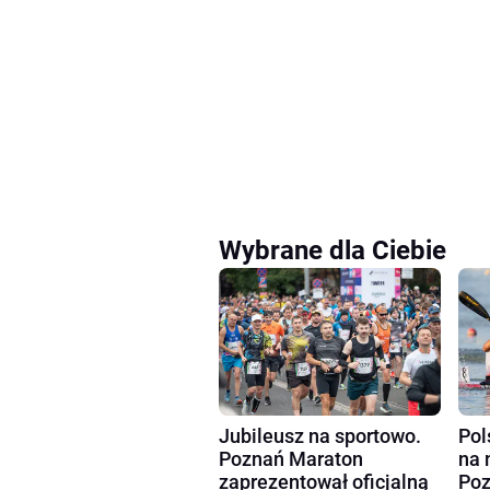
Wybrane dla Ciebie
Pol
Jubileusz na sportowo.
na 
Poznań Maraton
Poz
zaprezentował oficjalną