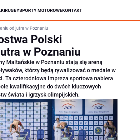
KI
RUGBY
SPORTY MOTOROWE
KONTAKT
aniu od jutra w Poznaniu
ostwa Polski
jutra w Poznaniu
my Maltańskie w Poznaniu stają się areną
pływaków, którzy będą rywalizować o medale w
i. Ta czterodniowa impreza sportowa nabiera
ole kwalifikacyjne do dwóch kluczowych
w świata i igrzysk olimpijskich.