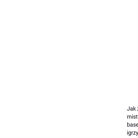
Jak 
mist
base
igrz