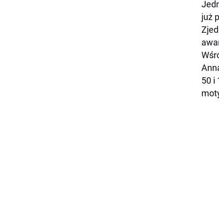
Jedn
już 
Zjed
awa
Wśró
Anna
50 i
moty