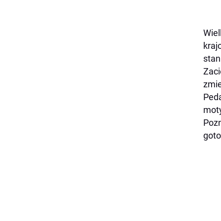
Wiel
kraj
stan
Zaci
zmie
Peda
mot
Pozn
goto