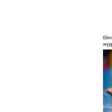
Elim
wyją