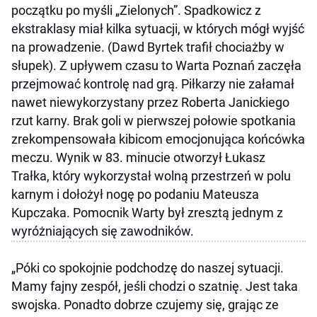
początku po myśli „Zielonych”. Spadkowicz z
ekstraklasy miał kilka sytuacji, w których mógł wyjść
na prowadzenie. (Dawd Byrtek trafił chociażby w
słupek). Z upływem czasu to Warta Poznań zaczęła
przejmować kontrolę nad grą. Piłkarzy nie załamał
nawet niewykorzystany przez Roberta Janickiego
rzut karny. Brak goli w pierwszej połowie spotkania
zrekompensowała kibicom emocjonująca końcówka
meczu. Wynik w 83. minucie otworzył Łukasz
Trałka, który wykorzystał wolną przestrzeń w polu
karnym i dołożył nogę po podaniu Mateusza
Kupczaka. Pomocnik Warty był zresztą jednym z
wyróżniających się zawodników.
„Póki co spokojnie podchodzę do naszej sytuacji.
Mamy fajny zespół, jeśli chodzi o szatnię. Jest taka
swojska. Ponadto dobrze czujemy się, grając ze