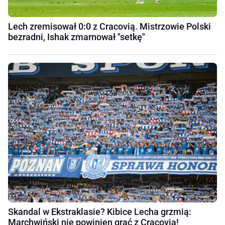
Lech zremisował 0:0 z Cracovią. Mistrzowie Polski
bezradni, Ishak zmarnował "setkę"
Skandal w Ekstraklasie? Kibice Lecha grzmią:
Marchwiński nie powinien grać z Cracovią!