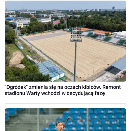
"Ogródek" zmienia się na oczach kibiców. Remont
stadionu Warty wchodzi w decydującą fazę