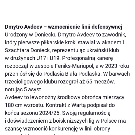
Dmytro Avdeev – wzmocnienie linii defensywnej
Urodzony w Doniecku Dmytro Avdeev to zawodnik,
który pierwsze piłkarskie kroki stawiał w akademii
Szachtara Donieck, reprezentując ukraiński klub
w drużynach U17 i U19. Profesjonalną karierę
rozpoczął w zespole Feniks-Mariupol, a w 2023 roku
przeniósł się do Podlasia Biała Podlaska. W barwach
trzecioligowego klubu rozegrał aż 65 meczów,
notując 5 asyst.
Avdeev to lewonożny środkowy obrońca mierzący
180 cm wzrostu. Kontrakt z Wartą podpisał do
końca sezonu 2024/25. Swoją regularnością
i doświadczeniem z boisk niższych lig w Polsce ma
szansę wzmocnić konkurencję w linii obrony