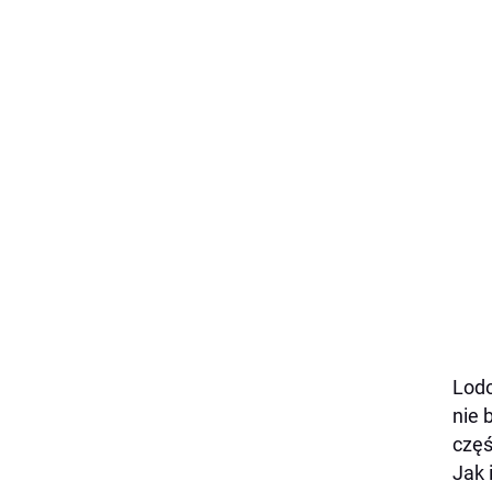
Lodo
nie 
częś
Jak 