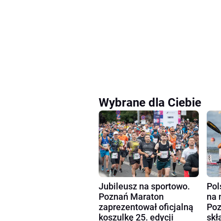
Wybrane dla Ciebie
Pol
Jubileusz na sportowo.
na 
Poznań Maraton
Poz
zaprezentował oficjalną
skł
koszulkę 25. edycji