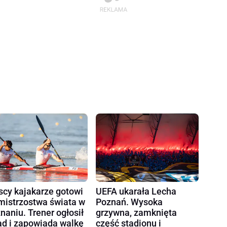
scy kajakarze gotowi
UEFA ukarała Lecha
mistrzostwa świata w
Poznań. Wysoka
naniu. Trener ogłosił
grzywna, zamknięta
ad i zapowiada walkę
część stadionu i