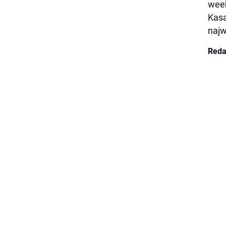
week
Kasa
najw
Reda