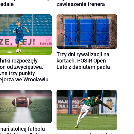
edale
zawieszenie trenera
Trzy dni rywalizacji na
kortach. POSiR Open
hitki rozpoczęły
Lato z debiutem padla
on od zwycięstwa.
ne trzy punkty
ejorza we Wrocławiu
nań stolicą futbolu