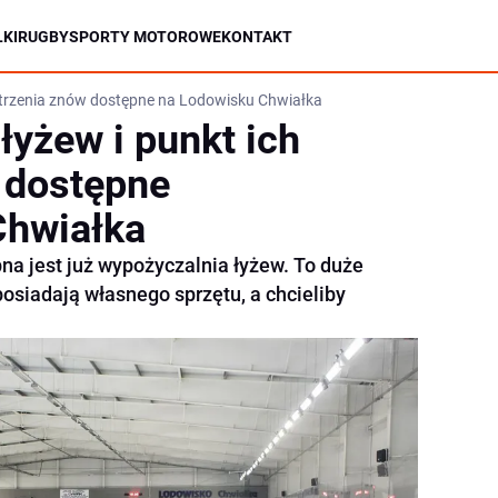
KI
RUGBY
SPORTY MOTOROWE
KONTAKT
strzenia znów dostępne na Lodowisku Chwiałka
łyżew i punkt ich
 dostępne
Chwiałka
a jest już wypożyczalnia łyżew. To duże
 posiadają własnego sprzętu, a chcieliby