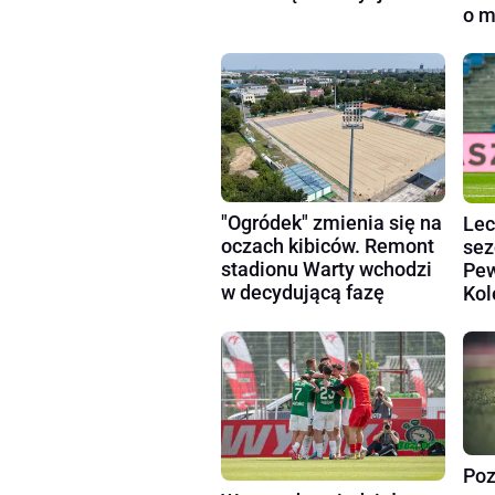
o m
"Ogródek" zmienia się na
Lec
oczach kibiców. Remont
sez
stadionu Warty wchodzi
Pew
w decydującą fazę
Kol
Poz