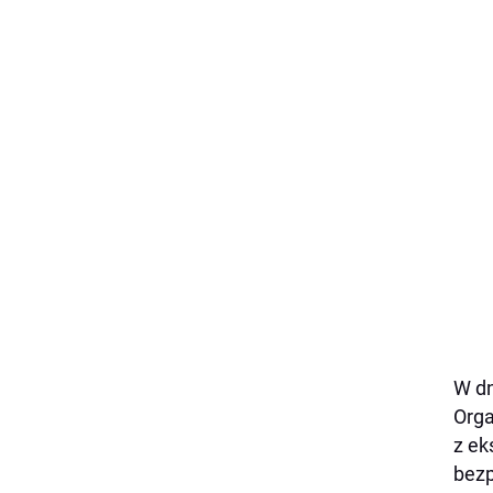
W dn
Orga
z ek
bezp