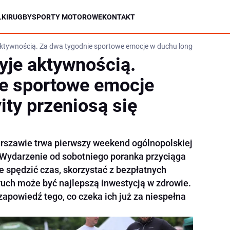
KI
RUGBY
SPORTY MOTOROWE
KONTAKT
ktywnością. Za dwa tygodnie sportowe emocje w duchu longevity przeni
yje aktywnością.
e sportowe emocje
ity przeniosą się
szawie trwa pierwszy weekend ogólnopolskiej
. Wydarzenie od sobotniego poranka przyciąga
e spędzić czas, skorzystać z bezpłatnych
e ruch może być najlepszą inwestycją w zdrowie.
apowiedź tego, co czeka ich już za niespełna