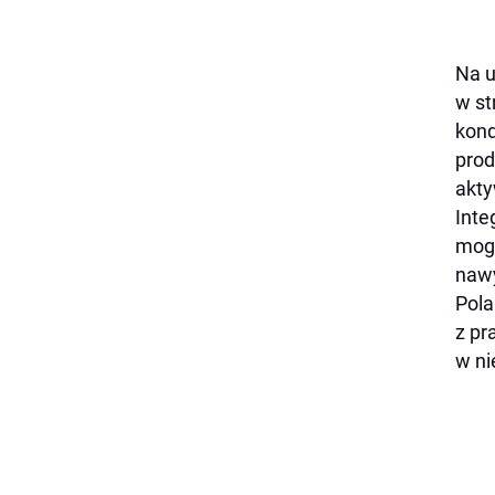
Na u
w st
kond
prod
akty
Inte
mogl
nawy
Pola
z pr
w ni