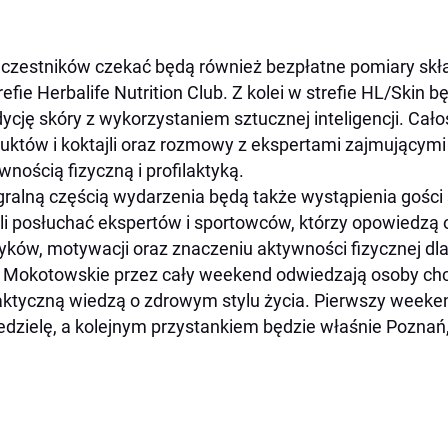
czestników czekać będą również bezpłatne pomiary skład
refie Herbalife Nutrition Club. Z kolei w strefie HL/Skin
ycję skóry z wykorzystaniem sztucznej inteligencji. Cał
uktów i koktajli oraz rozmowy z ekspertami zajmującymi 
wnością fizyczną i profilaktyką.
gralną częścią wydarzenia będą także wystąpienia gości
i posłuchać ekspertów i sportowców, którzy opowiedzą
ków, motywacji oraz znaczeniu aktywności fizycznej dla z
 Mokotowskie przez cały weekend odwiedzają osoby chc
aktyczną wiedzą o zdrowym stylu życia. Pierwszy weeken
edzielę, a kolejnym przystankiem będzie właśnie Poznań,