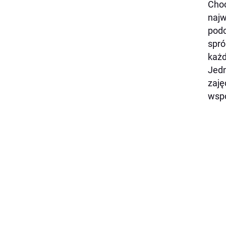
Choć
najw
podc
spró
każd
Jedn
zaję
wspó