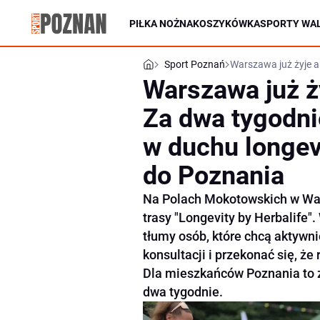
PIŁKA NOŻNA
KOSZYKÓWKA
SPORTY WAL
Sport Poznań
Warszawa już żyje a
Warszawa już ż
Za dwa tygodni
w duchu longev
do Poznania
Na Polach Mokotowskich w War
trasy "Longevity by Herbalife"
tłumy osób, które chcą aktywni
konsultacji i przekonać się, ż
Dla mieszkańców Poznania to z
dwa tygodnie.