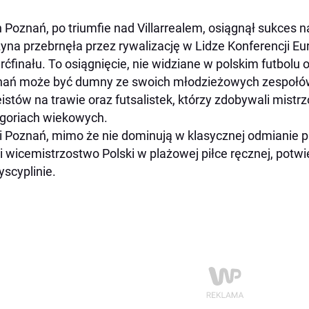
 Poznań, po triumfie nad Villarrealem, osiągnął sukces n
yna przebrnęła przez rywalizację w Lidze Konferencji Eur
rćfinału. To osiągnięcie, nie widziane w polskim futbolu 
ań może być dumny ze swoich młodzieżowych zespołów: 
istów na trawie oraz futsalistek, którzy zdobywali mistr
goriach wiekowych.
i Poznań, mimo że nie dominują w klasycznej odmianie pił
i wicemistrzostwo Polski w plażowej piłce ręcznej, potw
dyscyplinie.