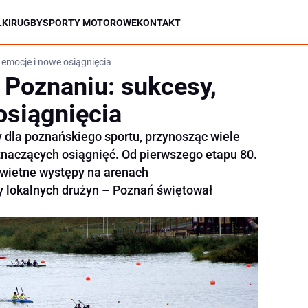
KI
RUGBY
SPORTY MOTOROWE
KONTAKT
 emocje i nowe osiągnięcia
 Poznaniu: sukcesy,
osiągnięcia
 dla poznańskiego sportu, przynosząc wiele
aczących osiągnięć. Od pierwszego etapu 80.
 świetne występy na arenach
 lokalnych drużyn – Poznań świętował