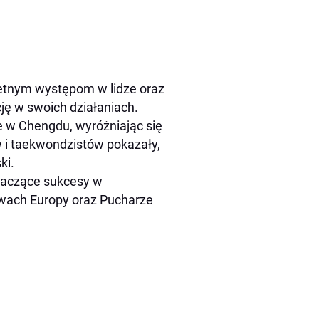
ietnym występom w lidze oraz
ję w swoich działaniach.
e w Chengdu, wyróżniając się
 i taekwondzistów pokazały,
ki.
znaczące sukcesy w
wach Europy oraz Pucharze