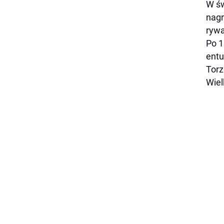
W św
nagr
rywa
Po 1
entu
Torz
Wiel