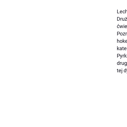
Lech
Druż
ćwie
Pozn
hoke
kate
Pyrk
drug
tej 