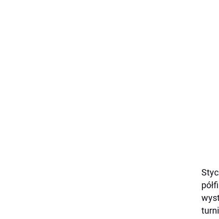
Styc
półf
wyst
turn