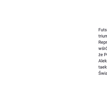
Futs
triu
Repr
wśró
że P
Alek
taek
Świa