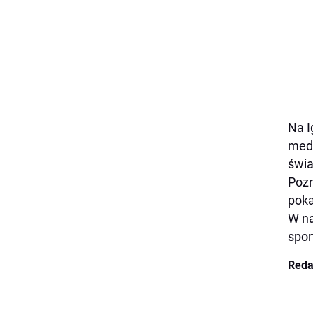
Na I
meda
świa
Pozn
poka
W na
spor
Reda