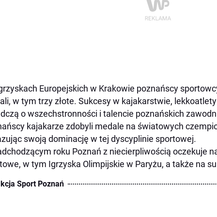
grzyskach Europejskich w Krakowie poznańscy sportowcy
li, w tym trzy złote. Sukcesy w kajakarstwie, lekkoatlet
dczą o wszechstronności i talencie poznańskich zawodn
ańscy kajakarze zdobyli medale na światowych czempi
zując swoją dominację w tej dyscyplinie sportowej.
dchodzącym roku Poznań z niecierpliwością oczekuje na
towe, w tym Igrzyska Olimpijskie w Paryżu, a także na s
kcja Sport Poznań