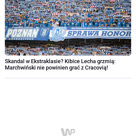
Skandal w Ekstraklasie? Kibice Lecha grzmią:
Marchwiński nie powinien grać z Cracovią!