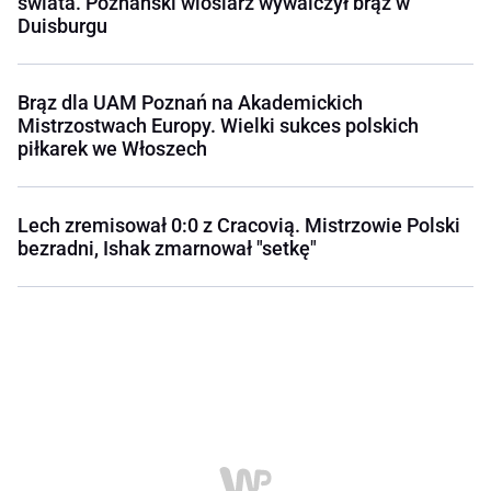
świata. Poznański wioślarz wywalczył brąz w
Duisburgu
Brąz dla UAM Poznań na Akademickich
Mistrzostwach Europy. Wielki sukces polskich
piłkarek we Włoszech
Lech zremisował 0:0 z Cracovią. Mistrzowie Polski
bezradni, Ishak zmarnował "setkę"