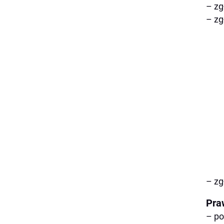
– zg
– zg
– zg
Pra
– po