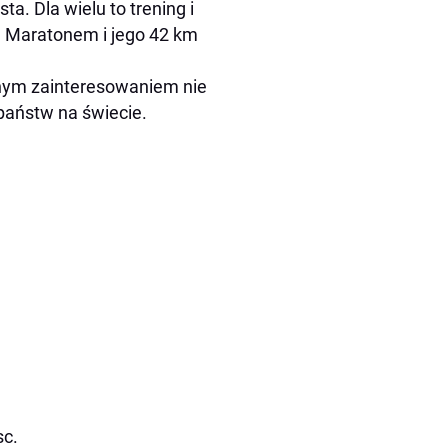
a. Dla wielu to trening i
 Maratonem i jego 42 km
omnym zainteresowaniem nie
państw na świecie.
sc.