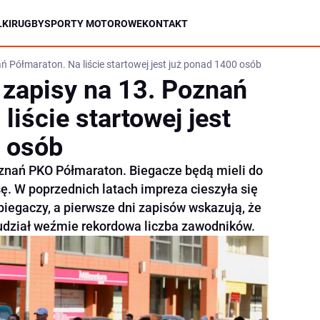
KI
RUGBY
SPORTY MOTOROWE
KONTAKT
ń Półmaraton. Na liście startowej jest już ponad 1400 osób
 zapisy na 13. Poznań
liście startowej jest
 osób
oznań PKO Półmaraton. Biegacze będą mieli do
ę. W poprzednich latach impreza cieszyła się
egaczy, a pierwsze dni zapisów wskazują, że
 udział weźmie rekordowa liczba zawodników.