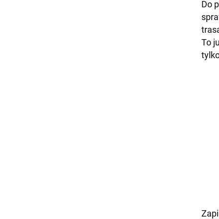
Do p
spra
tras
To j
tylk
Zapi