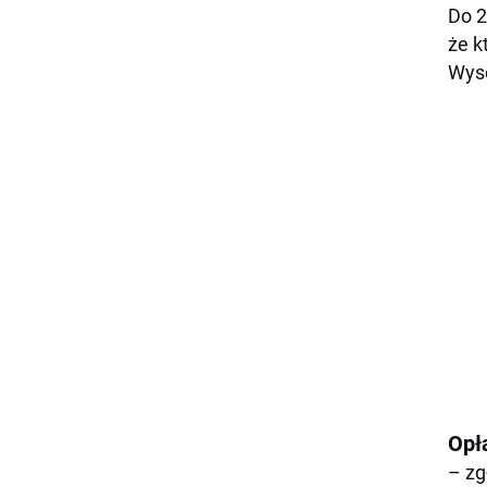
Do 2
że k
Wyso
Opł
– zg