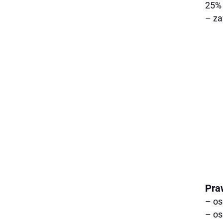
25% 
– za
Pra
– os
– os