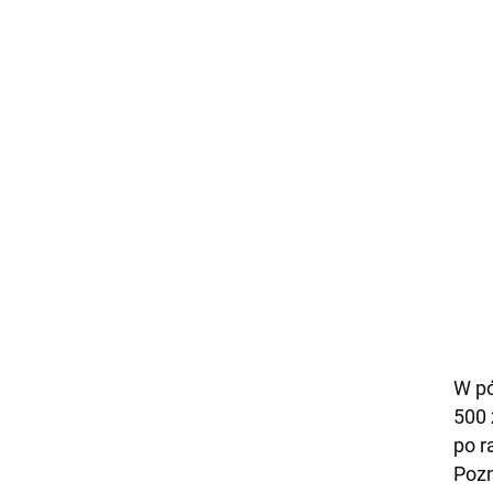
W pó
500 
po r
Pozn