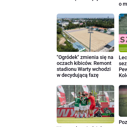
o m
"Ogródek" zmienia się na
Lec
oczach kibiców. Remont
sez
stadionu Warty wchodzi
Pew
w decydującą fazę
Kol
Poz