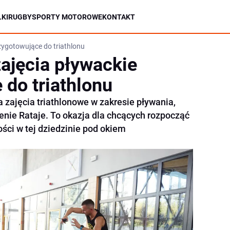
KI
RUGBY
SPORTY MOTOROWE
KONTAKT
zygotowujące do triathlonu
zajęcia pływackie
 do triathlonu
a zajęcia triathlonowe w zakresie pływania,
enie Rataje. To okazja dla chcących rozpocząć
ści w tej dziedzinie pod okiem