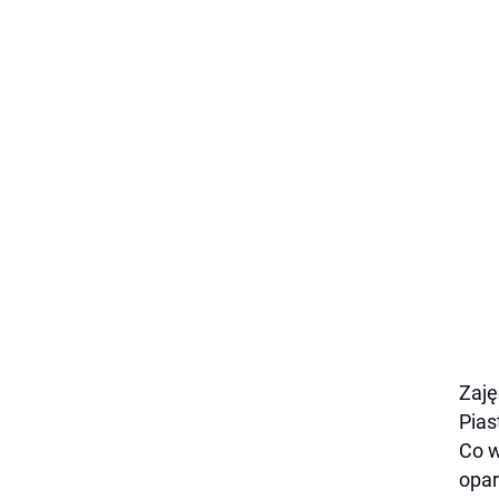
Zaję
Pias
Co w
opar