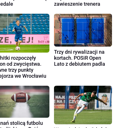
edale
zawieszenie trenera
Trzy dni rywalizacji na
kortach. POSiR Open
hitki rozpoczęły
Lato z debiutem padla
on od zwycięstwa.
ne trzy punkty
ejorza we Wrocławiu
nań stolicą futbolu