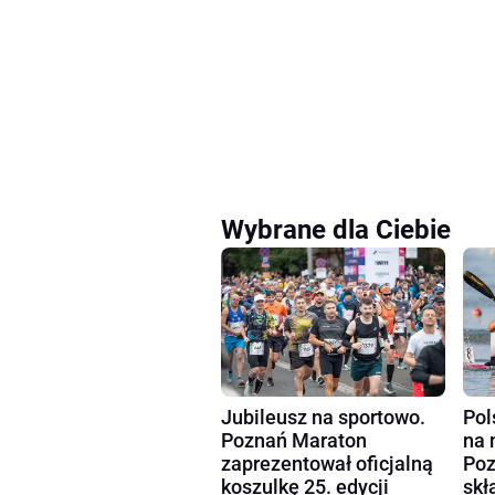
Wybrane dla Ciebie
Pol
Jubileusz na sportowo.
na 
Poznań Maraton
Poz
zaprezentował oficjalną
skł
koszulkę 25. edycji