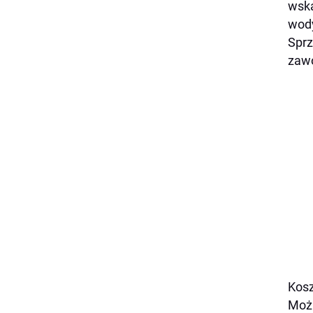
wska
wody
Sprz
zawo
Kosz
Możl