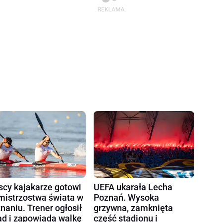
scy kajakarze gotowi
UEFA ukarała Lecha
mistrzostwa świata w
Poznań. Wysoka
naniu. Trener ogłosił
grzywna, zamknięta
ad i zapowiada walkę
część stadionu i