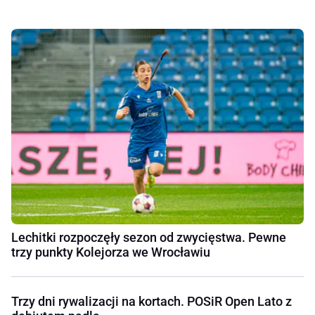
Lechitki rozpoczęły sezon od zwycięstwa. Pewne
trzy punkty Kolejorza we Wrocławiu
Trzy dni rywalizacji na kortach. POSiR Open Lato z