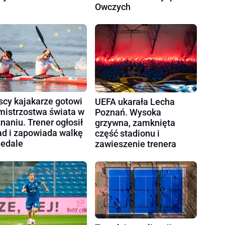
Owczych
scy kajakarze gotowi
UEFA ukarała Lecha
mistrzostwa świata w
Poznań. Wysoka
naniu. Trener ogłosił
grzywna, zamknięta
ad i zapowiada walkę
część stadionu i
edale
zawieszenie trenera