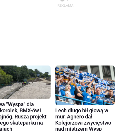
a "Wyspa" dla
korolek, BMX-ów i
Lech długo bił głową w
ajnóg. Rusza projekt
mur. Agnero dał
ego skateparku na
Kolejorzowi zwycięstwo
ajach
nad mistrzem Wysp