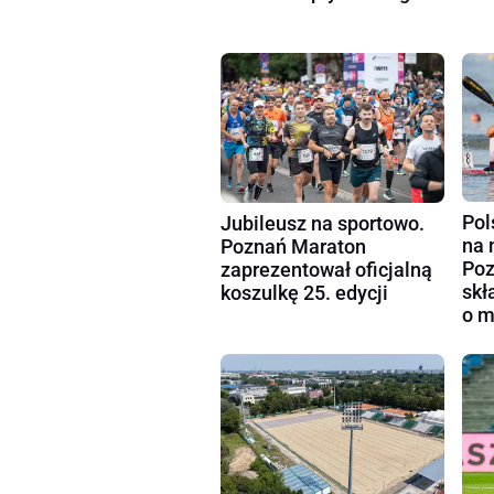
Pol
Jubileusz na sportowo.
na 
Poznań Maraton
Poz
zaprezentował oficjalną
skł
koszulkę 25. edycji
o m