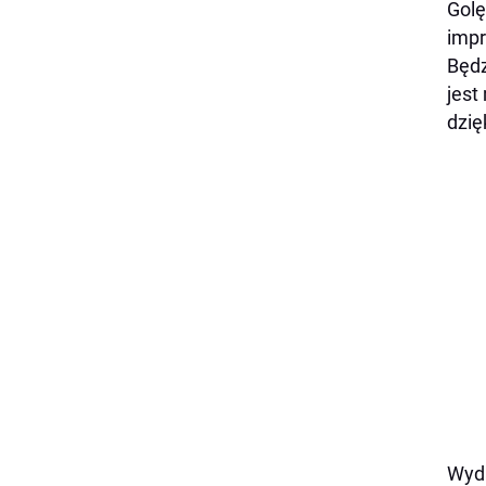
Golę
impr
Będz
jest
dzię
Wyda