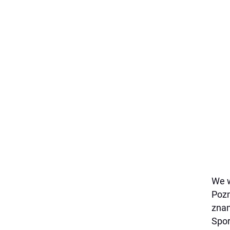
We w
Pozn
znan
Spor