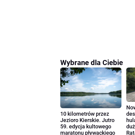
Wybrane dla Ciebie
Now
10 kilometrów przez
des
Jezioro Kierskie. Jutro
hul
59. edycja kultowego
duż
maratonu pływackiego
Rat