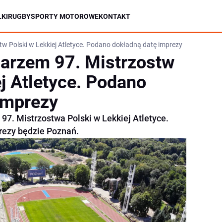
KI
RUGBY
SPORTY MOTOROWE
KONTAKT
 Polski w Lekkiej Atletyce. Podano dokładną datę imprezy
arzem 97. Mistrzostw
j Atletyce. Podano
imprezy
97. Mistrzostwa Polski w Lekkiej Atletyce.
ezy będzie Poznań.