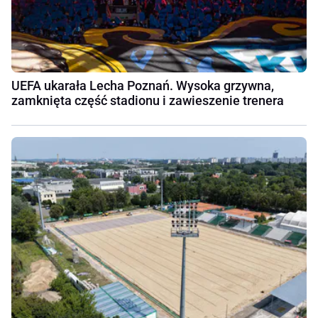
UEFA ukarała Lecha Poznań. Wysoka grzywna,
zamknięta część stadionu i zawieszenie trenera