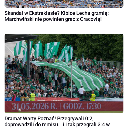
Skandal w Ekstraklasie? Kibice Lecha grzmią:
Marchwiński nie powinien grać z Cracovią!
Dramat Warty Poznań! Przegrywali 0:2,
doprowadzili do remisu… i i tak przegrali 3:4 w