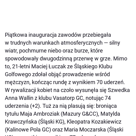
Piątkowa inauguracja zawodów przebiegała
w trudnych warunkach atmosferycznych — silny
wiatr, pochmurne niebo oraz burze, które
spowodowały dwugodzinną przerwę w grze. Mimo
to, 21-letni Maciej Łuczak ze Śląskiego Klubu
Golfowego zdołał objąć prowadzenie wśród
mężczyzn, kończąc rundę z wynikiem 70 uderzeń.
W rywalizacji kobiet na czoło wysunęła się Szwedka
Anna Wallin z klubu Vasatorp GC, notując 74
uderzenia (+2). Tuż za nią plasują się: broniąca
tytułu Maja Ambroziak (Mazury G&CC), Matylda
Krawczyńska (Śląski KG), Kleopatra Kozakiewicz
(Kalinowe Pola GC) oraz Maria Moczarska (Śląski