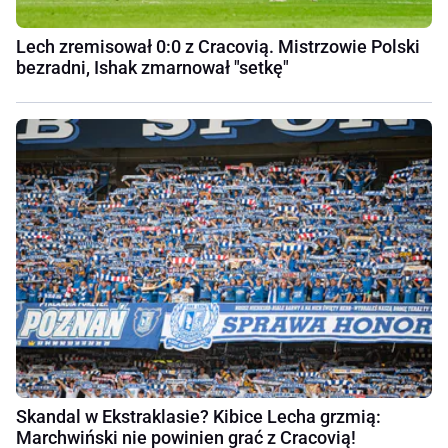
Lech zremisował 0:0 z Cracovią. Mistrzowie Polski
bezradni, Ishak zmarnował "setkę"
Skandal w Ekstraklasie? Kibice Lecha grzmią:
Marchwiński nie powinien grać z Cracovią!