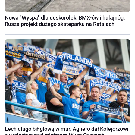
Nowa "Wyspa" dla deskorolek, BMX-ów i hulajnóg.
Rusza projekt dużego skateparku na Ratajach
Lech długo bił głową w mur. Agnero dał Kolejorzowi