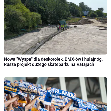
Nowa "Wyspa" dla deskorolek, BMX-ów i hulajnóg.
Rusza projekt dużego skateparku na Ratajach