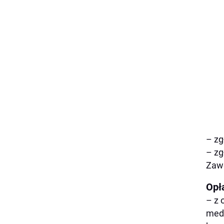
– zg
– zg
Zaw
Opł
– z 
meda