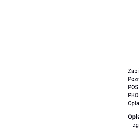
Zapi
Pozn
POSi
PKO 
Opła
Opł
– zg