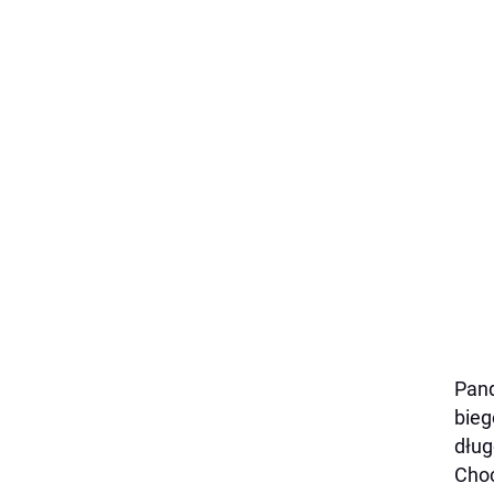
Pand
bieg
dług
Choć