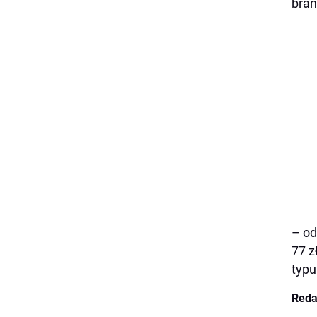
bran
– od
77 z
typu
Reda