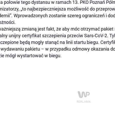
na połowie tego dystansu w ramach 13. PKO Poznań Półm
nizatorzy, „to najbezpieczniejsza możliwość do przepr
emii”. Wprowadzonych zostanie szereg ograniczeń i d
ożności.
ażniejszą zmianą jest fakt, że aby móc otrzymać pakiet
jalny unijny certyfikat szczepienia przeciw Sars-CoV-2. T
czepione będą mogły stanąć na linii startu biegu. Certyf
 wydawaniu pakietu – w przypadku odmowy okazania d
ie mógł wystartować w biegu.