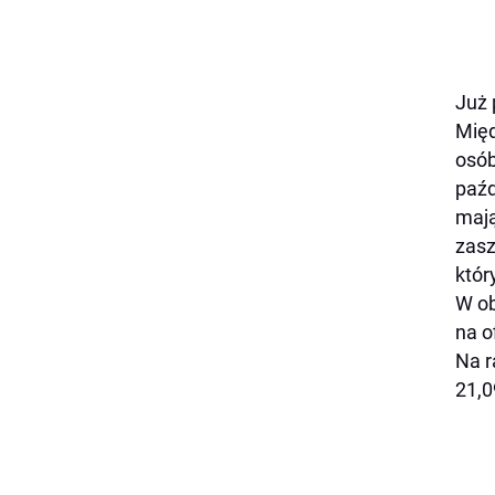
Już 
Międ
osób
paźd
mają
zasz
któr
W ob
na o
Na r
21,0