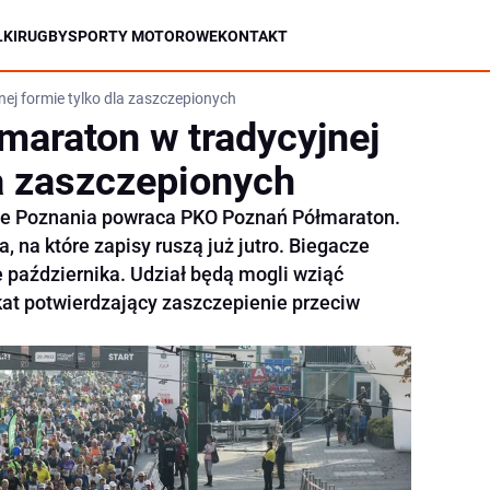
KI
RUGBY
SPORTY MOTOROWE
KONTAKT
ej formie tylko dla zaszczepionych
maraton w tradycyjnej
la zaszczepionych
ice Poznania powraca PKO Poznań Półmaraton.
, na które zapisy ruszą już jutro. Biegacze
e października. Udział będą mogli wziąć
fikat potwierdzający zaszczepienie przeciw