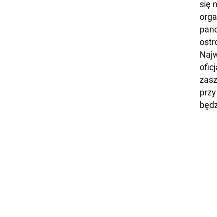
się 
orga
pand
ostr
Najw
ofic
zasz
przy
będz