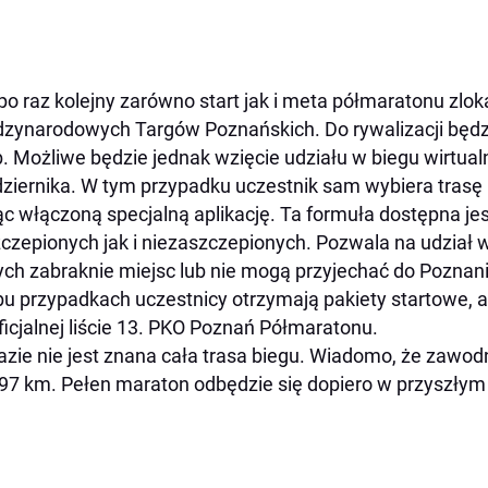
po raz kolejny zarówno start jak i meta półmaratonu zlo
zynarodowych Targów Poznańskich. Do rywalizacji będzi
. Możliwe będzie jednak wzięcie udziału w biegu wirtua
ziernika. W tym przypadku uczestnik sam wybiera trasę i
c włączoną specjalną aplikację. Ta formuła dostępna je
czepionych jak i niezaszczepionych. Pozwala na udział 
ych zabraknie miejsc lub nie mogą przyjechać do Pozna
u przypadkach uczestnicy otrzymają pakiety startowe, a
ficjalnej liście 13. PKO Poznań Półmaratonu.
azie nie jest znana cała trasa biegu. Wiadomo, że zawod
97 km. Pełen maraton odbędzie się dopiero w przyszłym