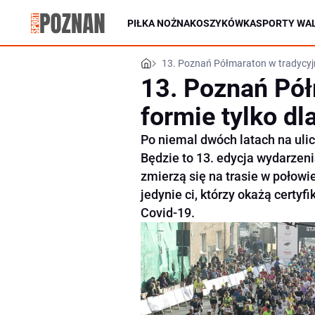
PIŁKA NOŻNA
KOSZYKÓWKA
SPORTY WAL
13. Poznań Półmaraton w tradycyjn
13. Poznań Pół
formie tylko d
Po niemal dwóch latach na ul
Będzie to 13. edycja wydarzenia
zmierzą się na trasie w połowi
jedynie ci, którzy okażą certy
Covid-19.