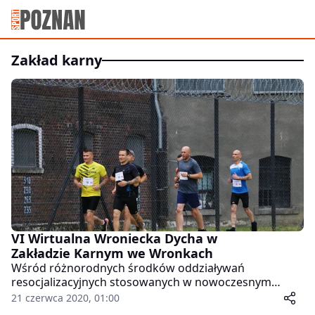
zakład karny
VI Wirtualna Wroniecka Dycha w
Zakładzie Karnym we Wronkach
Wśród różnorodnych środków oddziaływań
resocjalizacyjnych stosowanych w nowoczesnym
systemie penitencjarnym, ważne miejsce zajmuje
21 czerwca 2020, 01:00
aktywność sportowa osób pozbawionych wolności. Od