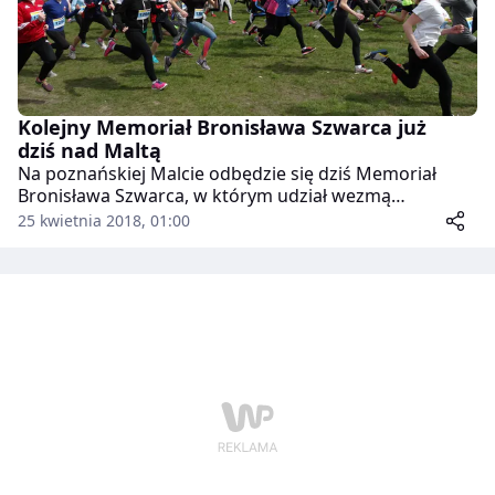
Kolejny Memoriał Bronisława Szwarca już
dziś nad Maltą
Na poznańskiej Malcie odbędzie się dziś Memoriał
Bronisława Szwarca, w którym udział wezmą
uczniowie poznańskich i podpoznańskich szkół. To już
25 kwietnia 2018, 01:00
kolejna edycja imprezy, która ma nie tylko
popularyzować sport, ale także być formą uczczenia
pamięci lekkoatlety i działacza niepodległościowego.