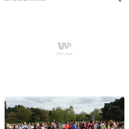
już 17. edycja Memoriału Bronisława Szwarca.