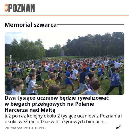
memorial szwarca
Dwa tysiące uczniów będzie rywalizować
w biegach przełajowych na Polanie
Harcerza nad Maltą
Już po raz kolejny około 2 tysiące uczniów z Poznania i
okolic weźmie udział w drużynowych biegach
przełajowych na Polanie Harcerza nad Maltą. Będzie to
28 marca 2019, 00:00