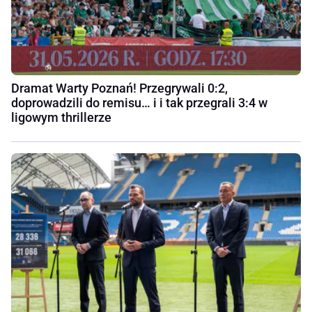
Dramat Warty Poznań! Przegrywali 0:2,
doprowadzili do remisu… i i tak przegrali 3:4 w
ligowym thrillerze