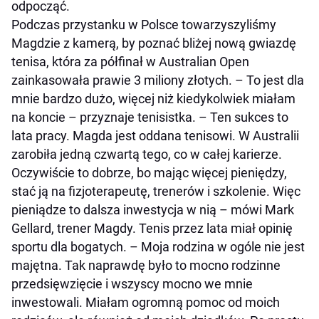
odpocząć.
Podczas przystanku w Polsce towarzyszyliśmy
Magdzie z kamerą, by poznać bliżej nową gwiazdę
tenisa, która za półfinał w Australian Open
zainkasowała prawie 3 miliony złotych. – To jest dla
mnie bardzo dużo, więcej niż kiedykolwiek miałam
na koncie – przyznaje tenisistka. – Ten sukces to
lata pracy. Magda jest oddana tenisowi. W Australii
zarobiła jedną czwartą tego, co w całej karierze.
Oczywiście to dobrze, bo mając więcej pieniędzy,
stać ją na fizjoterapeutę, trenerów i szkolenie. Więc
pieniądze to dalsza inwestycja w nią – mówi Mark
Gellard, trener Magdy. Tenis przez lata miał opinię
sportu dla bogatych. – Moja rodzina w ogóle nie jest
majętna. Tak naprawdę było to mocno rodzinne
przedsięwzięcie i wszyscy mocno we mnie
inwestowali. Miałam ogromną pomoc od moich