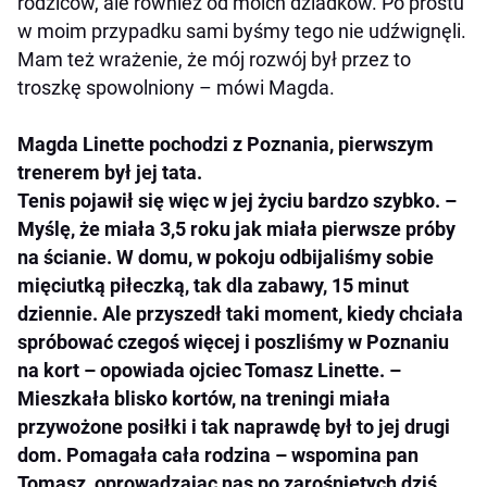
rodziców, ale również od moich dziadków. Po prostu
w moim przypadku sami byśmy tego nie udźwignęli.
Mam też wrażenie, że mój rozwój był przez to
troszkę spowolniony – mówi Magda.
Magda Linette pochodzi z Poznania, pierwszym
trenerem był jej tata.
Tenis pojawił się więc w jej życiu bardzo szybko. –
Myślę, że miała 3,5 roku jak miała pierwsze próby
na ścianie. W domu, w pokoju odbijaliśmy sobie
mięciutką piłeczką, tak dla zabawy, 15 minut
dziennie. Ale przyszedł taki moment, kiedy chciała
spróbować czegoś więcej i poszliśmy w Poznaniu
na kort – opowiada ojciec Tomasz Linette. –
Mieszkała blisko kortów, na treningi miała
przywożone posiłki i tak naprawdę był to jej drugi
dom. Pomagała cała rodzina – wspomina pan
Tomasz, oprowadzając nas po zarośniętych dziś