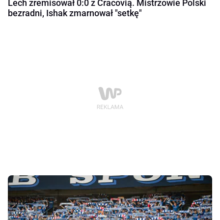
Lech zremisował 0:0 z Cracovią. Mistrzowie Polski
bezradni, Ishak zmarnował "setkę"