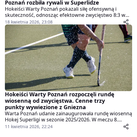
Poznań rozbiła rywali w Superlidze
Hokeiści Warty Poznań pokazali siłę ofensywną i
skuteczność, odnosząc efektowne zwycięstwo 8:3 w
kolejnym meczu Hokej Superligi. Spotkanie od
18 kwietnia 2026, 23:08
pierwszych minut dostarczyło kibicom wielu emocji, a
gospodarze konsekwentnie budowali swoją przewagę,
nie pozostawiając rywalom większych szans w
decydujących fragmentach gry.
Hokeiści Warty Poznań rozpoczęli rundę
wiosenną od zwycięstwa. Cenne trzy
punkty wywiezione z Gniezna
Warta Poznań udanie zainaugurowała rundę wiosenną
Hokej Superligi w sezonie 2025/2026. W meczu 8.
kolejki zieloni pokonali na wyjeździe Stellę Gniezno,
11 kwietnia 2026, 22:24
sięgając po komplet punktów w spotkaniu