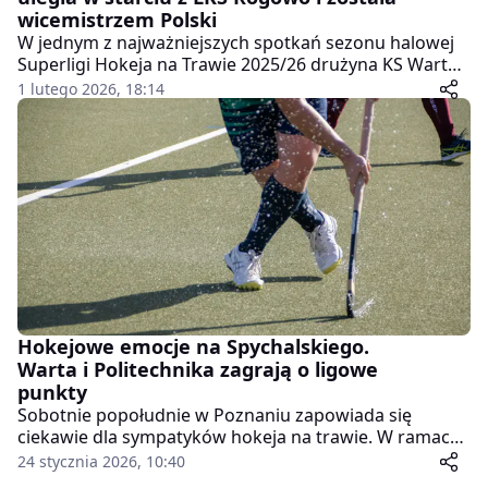
wicemistrzem Polski
W jednym z najważniejszych spotkań sezonu halowej
Superligi Hokeja na Trawie 2025/26 drużyna KS Warta
Poznań stanęła naprzeciw LKS Rogowo w finale
1 lutego 2026, 18:14
mistrzostw Polski. Spotkanie, które odbyło się w
niedzielę w Gnieźnie, przyniosło wiele sportowych
emocji, jednak ostatecznie lepiej zagrał zespół z
Rogowa, zwyciężając 8:4.
Hokejowe emocje na Spychalskiego.
Warta i Politechnika zagrają o ligowe
punkty
Sobotnie popołudnie w Poznaniu zapowiada się
ciekawie dla sympatyków hokeja na trawie. W ramach
7. kolejki Superligi na parkiecie hali POSiR C przy ulicy
24 stycznia 2026, 10:40
Spychalskiego 38 dojdzie do ligowego starcia