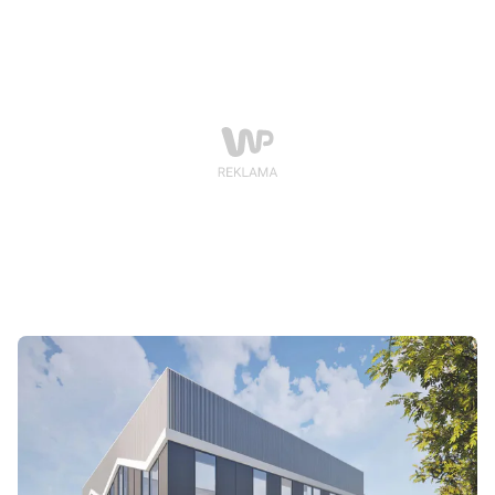
rozegranym na stadionie GOSiR przy ul. Sportowej.