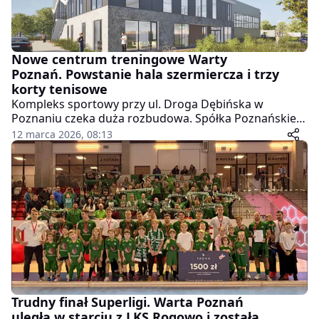
Nowe centrum treningowe Warty
Poznań. Powstanie hala szermiercza i trzy
korty tenisowe
Kompleks sportowy przy ul. Droga Dębińska w
Poznaniu czeka duża rozbudowa. Spółka Poznańskie
Inwestycje Miejskie ogłosiła przetarg na realizację
12 marca 2026, 08:13
inwestycji, która znacząco poprawi warunki
treningowe sekcji sportowych KS Warta Poznań. W
planach jest budowa nowego obiektu dla szermierzy,
modernizacja istniejącej hali oraz powstanie nowych
kortów tenisowych.
Trudny finał Superligi. Warta Poznań
uległa w starciu z LKS Rogowo i została