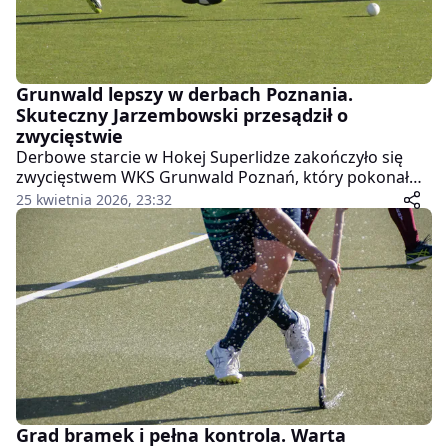
Grunwald lepszy w derbach Poznania.
Skuteczny Jarzembowski przesądził o
zwycięstwie
Derbowe starcie w Hokej Superlidze zakończyło się
zwycięstwem WKS Grunwald Poznań, który pokonał
Warta Poznań 2:0. Spotkanie miało intensywny
25 kwietnia 2026, 23:32
przebieg, a jego losy rozstrzygnęły się dzięki
skutecznej grze gospodarzy przy stałych fragmentach
gry.
Grad bramek i pełna kontrola. Warta