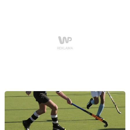
reprezentantów Poznania. O najcenniejsze trofeum
powalczy KS Warta Poznań, która znalazła się w gronie
finalistów krajowych rozgrywek.