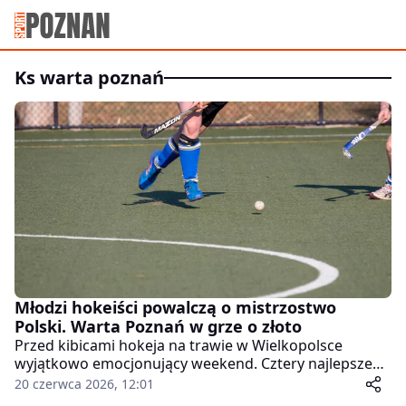
ks warta poznań
Młodzi hokeiści powalczą o mistrzostwo
Polski. Warta Poznań w grze o złoto
Przed kibicami hokeja na trawie w Wielkopolsce
wyjątkowo emocjonujący weekend. Cztery najlepsze
drużyny juniorskie w kraju staną do walki o medale
20 czerwca 2026, 12:01
mistrzostw Polski, a wśród nich nie zabraknie