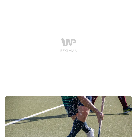
pomiędzy KS Wartą Poznań a AZS Politechniką.
Początek spotkania zaplanowano na godzinę 16:30, a
wstęp na trybuny będzie bezpłatny.