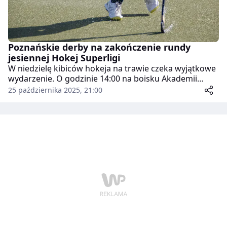
Poznańskie derby na zakończenie rundy
jesiennej Hokej Superligi
W niedzielę kibiców hokeja na trawie czeka wyjątkowe
wydarzenie. O godzinie 14:00 na boisku Akademii
Wychowania Fizycznego w Poznaniu zmierzą się dwa
25 października 2025, 21:00
lokalne zespoły – Enea AZS AWF Poznań i KS Warta
Poznań. To będzie ostatnia kolejka rundy jesiennej
Hokej Superligi.