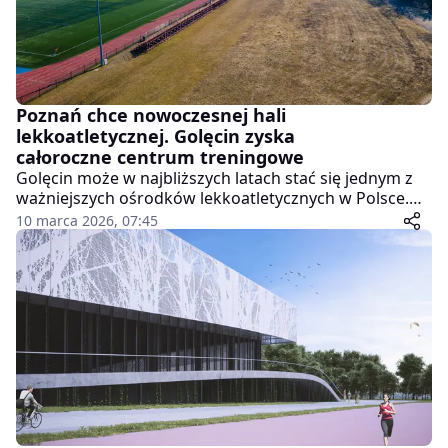
Poznań chce nowoczesnej hali
lekkoatletycznej. Golęcin zyska
całoroczne centrum treningowe
Golęcin może w najbliższych latach stać się jednym z
ważniejszych ośrodków lekkoatletycznych w Polsce.
Miasto Poznań przygotowuje się do aktualizacji
10 marca 2026, 07:45
dokumentacji projektowej hali lekkoatletycznej, która
ma powstać przy istniejącym już zapleczu
treningowym. Inwestycja ma stworzyć zawodnikom
warunki do treningu przez cały rok i umożliwić
organizację prestiżowych zawodów halowych.