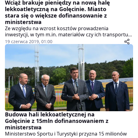
Wciąż brakuje pieniędzy na nową halę
lekkoatletyczną na Golęcinie. Miasto
stara się o większe dofinansowanie z
ministerstwa
Ze względu na wzrost kosztów prowadzenia
inwestycji, w tym m.in. materiałów czy ich transportu,
wciąż brakuje pieniędzy, by rozpocząć budowę nowej
19 czerwca 2019, 01:00
hali lekkoatletycznej na poznańskim Golęcinie. Choć
ministerstwo w maju zmieniło swoją wcześniejszą
decyzję dotyczącą braku wsparcia finansowego i
zabezpieczyło na ten cel 15 milionów złotych, to łączna
kwota posiadanych przez Miasto środków jest
niewystarczająca.
Budowa hali lekkoatletycznej na
Golęcinie z 15mln dofinansowaniem z
ministerstwa
Ministerstwo Sportu i Turystyki przyzna 15 milionów