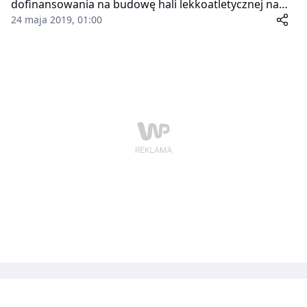
dofinansowania na budowę hali lekkoatletycznej na
poznańskim Golęcinie. Cała inwestycja Poznańskich
24 maja 2019, 01:00
Ośrodków Sportu i Rekreacji ma kosztować około 50
milionów złotych.