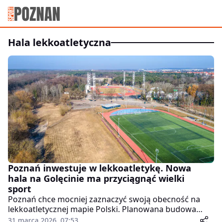
hala lekkoatletyczna
Poznań inwestuje w lekkoatletykę. Nowa
hala na Golęcinie ma przyciągnąć wielki
sport
Poznań chce mocniej zaznaczyć swoją obecność na
lekkoatletycznej mapie Polski. Planowana budowa
nowoczesnej hali na terenie Golęcin w Poznaniu to
31 marca 2026, 07:53