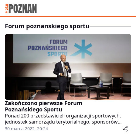
forum poznanskiego sportu
Zakończono pierwsze Forum
Poznańskiego Sportu
Ponad 200 przedstawicieli organizacji sportowych,
jednostek samorządu terytorialnego, sponsorów
sportu i mediów wzięło udział w pierwszej edycji
30 marca 2022, 20:24
Forum Poznańskiego Sportu.