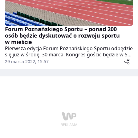
Forum Poznańskiego Sportu – ponad 200
osób będzie dyskutować o rozwoju sportu
w mieście
Pierwsza edycja Forum Poznańskiego Sportu odbędzie
się już w środę, 30 marca. Kongres gościć będzie w Sali
Wielkiej CK Zamek, a udział w nim weźmie ok. 200
29 marca 2022, 15:57
uczestników.