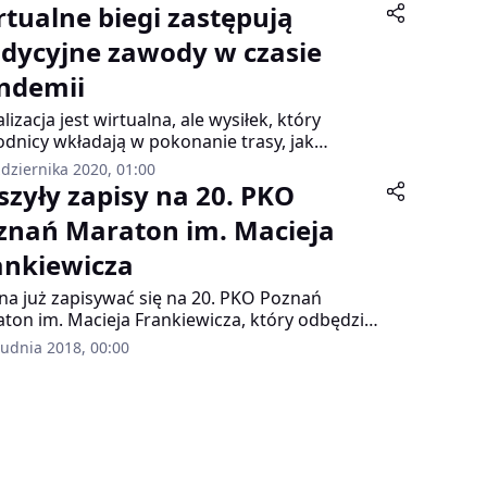
rtualne biegi zastępują
adycyjne zawody w czasie
ndemii
lizacja jest wirtualna, ale wysiłek, który
dnicy wkładają w pokonanie trasy, jak
ardziej realny. To daje choć namiastkę emocji,
dziernika 2020, 01:00
e normalnie towarzyszą biegaczom podczas
szyły zapisy na 20. PKO
dów – mówi Piotr Jakóbik ze Sport Evolution.
znań Maraton im. Macieja
 wirtualne biegi nie staną się tak popularne
tradycyjne zawody, niektóre imprezy
ankiewicza
ciągają nawet kilka tysięcy uczestników, którzy
łasnych miastach pokonują trasy biegowe. To
a już zapisywać się na 20. PKO Poznań
ak nie uratuje sytuacji w branży. Jeśli nie wrócą
ton im. Macieja Frankiewicza, który odbędzie
ycyjne biegi, wielu organizatorów imprez
20 października 2019 roku. Aby wziąć udział w
rudnia 2018, 00:00
towych będzie zagrożonych upadłością.
u, należy wypełnić formularz zgłoszeniowy i
acić opłatę startową do 19 października.