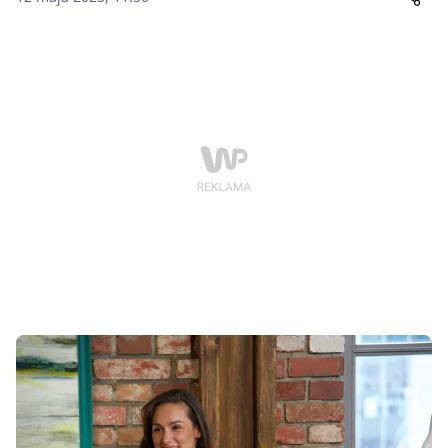
Wszystko to z szczytnym celem – zebraniem funduszy
dla Fundacji In_Spire, która wspiera Zakład
Opiekuńczo-Leczniczy i Rehabilitacji Medycznej przy
ulicy Mogileńskiej w Poznaniu.