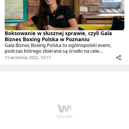
Boksowanie w słusznej sprawie, czyli Gala
Biznes Boxing Polska w Poznaniu
Gala Biznes Boxing Polska to ogólnopolski event,
podczas którego zbierane są środki na cele
charytatywne. Gościem programu „Hej Poznań” była
13 września 2022, 10:17
Kinga Roszak-Szydłowska, która 5 listopada 2022 roku
w Hotelu Novotel stoczy walkę bokserską przed
setkami osób.