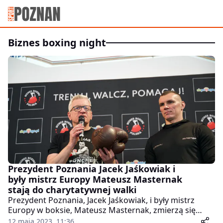
biznes boxing night
Prezydent Poznania Jacek Jaśkowiak i
były mistrz Europy Mateusz Masternak
stają do charytatywnej walki
Prezydent Poznania, Jacek Jaśkowiak, i były mistrz
Europy w boksie, Mateusz Masternak, zmierzą się
dzisiaj na ringu w ramach Gali Biznes Boxing Polska.
12 maja 2023, 11:36